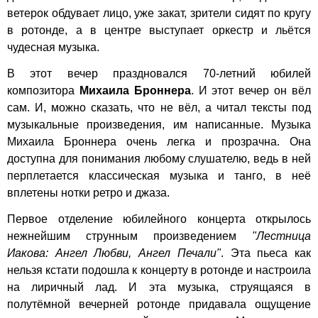
ветерок обдувает лицо, уже закат, зрители сидят по кругу
в ротонде, а в центре выступает оркестр и льётся
чудесная музыка.
В этот вечер праздновался 70-летний юбилей
композитора
Михаила Броннера
. И этот вечер он вёл
сам. И, можно сказать, что не вёл, а читал тексты под
музыкальные произведения, им написанные. Музыка
Михаила Броннера очень легка и прозрачна. Она
доступна для понимания любому слушателю, ведь в ней
перплетается классическая музыка и танго, в неё
вплетены нотки ретро и джаза.
Первое отделение юбилейного концерта открылось
нежнейшим струнным произведением
"Лестница
Иакова: Ангел Любви, Ангел Печали"
. Эта пьеса как
нельзя кстати подошла к концерту в ротонде и настроила
на лиричный лад. И эта музыка, струящаяся в
полутёмной вечерней ротонде придавала ощущение