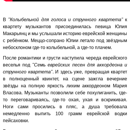
В
"Колыбельной для голоса и струнного квартета"
к
квартету музыкантов присоединилась певица Юлия
Макарьянц и мы услышали историю еврейской женщины
с ребёнком. Меццо-сопрано Юлии летало под звёздным
небосклоном где-то колыбельной, а где-то плачем.
После романтики и грусти наступила череда еврейского
веселья под
"Семь еврейских песен для аккордеона и
струнного квартета"
. И здесь уже, превращая квартет
в полноценный квинтет, на сцене зажгла вечерние
звёзды на полную яркость лихим аккордеоном Мария
Власова. Музыканты позволили себе похулиганить, где-
то переговариваясь, где-то охая, ухая и вскрикивая.
Ноги сами просились в пляс, а душа требовала
немедленно выпить 100 грамм еврейской водки
пейсаховки.