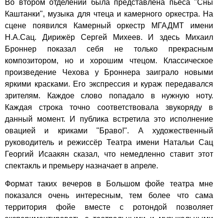
Во втором отделении была представлена пьеса "Сны
Каштанки", музыка для чтеца и камерного оркестра. На
сцене появился Камерный оркестр МГАДМТ имени
Н.А.Сац. Дирижёр Сергей Михеев. И здесь Михаил
Броннер показал себя не только прекрасным
композитором, но и хорошим чтецом. Классическое
произведение Чехова у Броннера заиграло новыми
яркими красками. Его экспрессия и кураж передавался
зрителям. Каждое слово попадало в нужную ноту.
Каждая строка точно соответствовала звукоряду в
данный момент. И публика встретила это исполнение
овацией и криками "Браво!". А художественный
руководитель и режиссёр Театра имени Натальи Сац
Георгий Исаакян сказал, что немедленно ставит этот
спектакль и премьеру назначает в апреле.
Формат таких вечеров в Большом фойе театра мне
показался очень интересным, тем более что сама
территория фойе вместе с ротондой позволяет