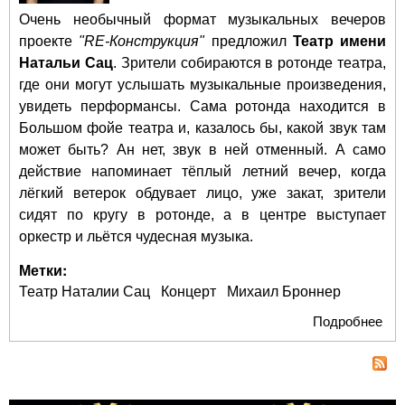
Очень необычный формат музыкальных вечеров
проекте
"RE-Конструкция"
предложил
Театр имени
Натальи Сац
. Зрители собираются в ротонде театра,
где они могут услышать музыкальные произведения,
увидеть перформансы. Сама ротонда находится в
Большом фойе театра и, казалось бы, какой звук там
может быть? Ан нет, звук в ней отменный. А само
действие напоминает тёплый летний вечер, когда
лёгкий ветерок обдувает лицо, уже закат, зрители
сидят по кругу в ротонде, а в центре выступает
оркестр и льётся чудесная музыка.
Метки:
Театр Наталии Сац
Концерт
Михаил Броннер
Подробнее
о "
Лю
Анг
Печ
в