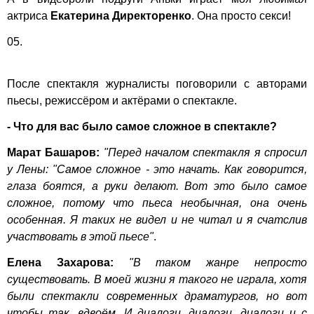
актриса
Екатерина Директоренко
. Она просто секси!
05.
После спектакля журналисты поговорили с авторами
пьесы, режиссёром и актёрами о спектакле.
- Что для вас было самое сложное в спектакле?
Марат Башаров:
"Перед началом спектакля я спросил
у Лены: "Самое сложное - это начать. Как говорится,
глаза боятся, а руки делают. Вот это было самое
сложное, потому что пьеса необычная, она очень
особенная. Я таких не видел и не читал и я счатслив
участвовать в этой пьесе"
.
Елена Захарова:
"В таком жанре непросто
существовать. В моей жизни я такого не играла, хотя
были спектакли современных драматургов, но вот
чтобы так, вдвоём. И диалоги, диалоги, диалоги и с