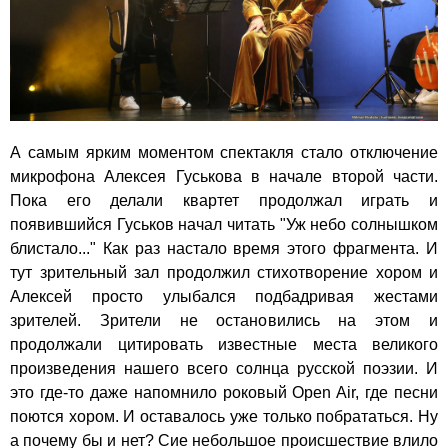
А самым ярким моментом спектакля стало отключение
микрофона Алексея Гуськова в начале второй части.
Пока его делали квартет продолжал играть и
появившийся Гуськов начал читать "Уж небо солнышком
блистало..." Как раз настало время этого фрагмента. И
тут зрительный зал продолжил стихотворение хором и
Алексей просто улыбался подбадривая жестами
зрителей. Зрители не остановились на этом и
продолжали цитировать известные места великого
произведения нашего всего солнца русской поэзии. И
это где-то даже напомнило роковый Open Air, где песни
поются хором. И оставалось уже только побрататься. Ну
а почему бы и нет? Сие небольшое происшествие влило