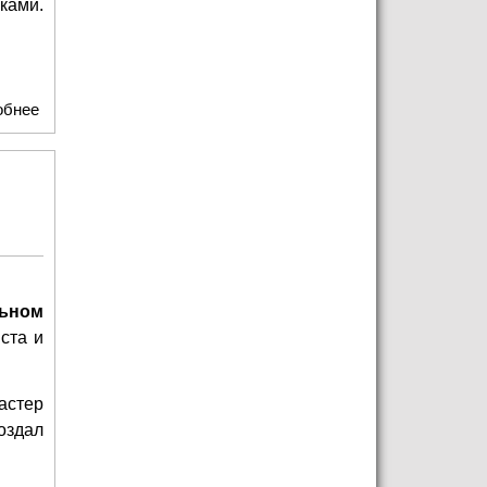
ками.
обнее
о ГУВД Москвы приглашает на презентацию книги
"Легенды розыска"
льном
ста и
астер
оздал