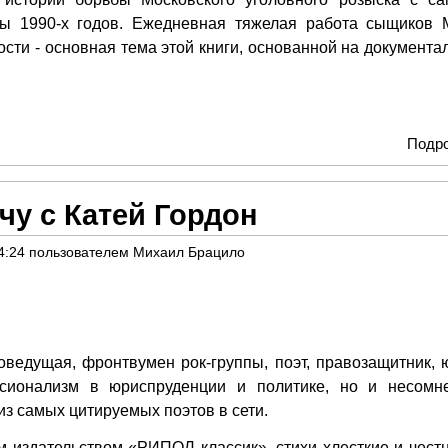
ы 1990-х годов. Ежедневная тяжелая работа сыщиков 
сти - основная тема этой книги, основанной на документа
Подр
чу с Катей Гордон
4:24
пользователем
Михаил Брацило
оведущая, фронтвумен рок-группы, поэт, правозащитник, ю
ссионализм в юриспруденции и политике, но и несомн
из самых цитируемых поэтов в сети.
 издательством «РИПОЛ классик», стихи хлесткие и честн