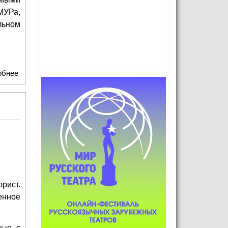
МУРа,
льном
обнее
о ГУВД Москвы приглашает на презентацию книги Эрика
Котляра "Ореховские против "Сицилийских"
рист.
енное
ые, с