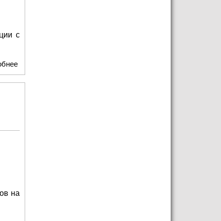
ции с
обнее
о Обучающие тренинги фонда «Вера»
ов на