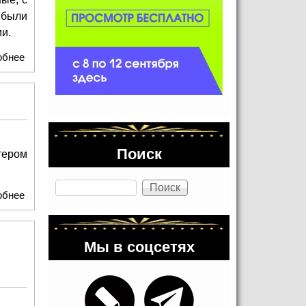
 были
и.
обнее
о Приглашение на встречу с Катей Гордон
Поиск
тером
Поиск
обнее
о Встреча с доктором Сюй Чуньсином
Мы в соцсетях