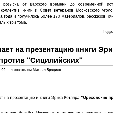
о розыска от царского времени до современной ист
коллектив книги и Совет ветеранов Московского уголо
ра года и получилось более 170 материалов, рассказов, оч
елых три тома.
Подр
ает на презентацию книги Эри
 против "Сицилийских"
2:09
пользователем
Михаил Брацило
 на презентацию и книги Эрика Котляра
"Ореховские п
 истории борьбы Московского уголовного розыска с с