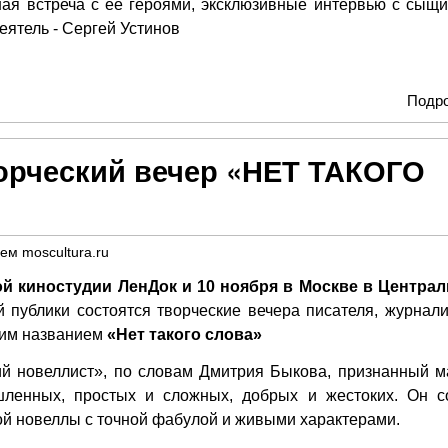
ная встреча с её героями, эксклюзивные интервью с сыщи
еятель - Сергей Устинов
Подр
ворческий вечер «НЕТ ТАКОГО
лем
moscultura.ru
ой киностудии ЛенДок и 10 ноября в Москве в Центра
публики состоятся творческие вечера писателя, журнали
им названием
«Нет такого слова»
ий новеллист», по словам Дмитрия Быкова, признанный м
шленных, простых и сложных, добрых и жестоких. Он с
й новеллы с точной фабулой и живыми характерами.