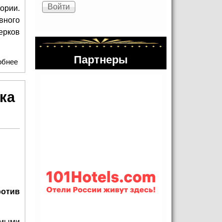
ории.
вного
ерков
Партнеры
обнее
о Легендарный МУР презентовал книгу "Московский
уголовный розыск. 1918-2018. История в лицах"
ка
ротив
амыми