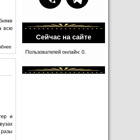
бняке
а всю
Сейчас на сайте
обнее
о ГлавУпДК завершило реконструкцию особняка авторства
Пользователей онлайн: 0.
Льва Кекушева на Остоженке
тер и
вузах
 разы