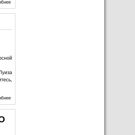
обнее
о Денис Драгунский. Творческий вечер «НЕТ ТАКОГО
СЛОВА»
рсной
Луиза
итесь,
обнее
о Коварство и любовь Льва Додина
О