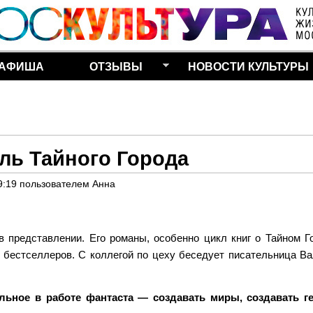
Перейти к основному
содержанию
АФИША
ОТЗЫВЫ
НОВОСТИ КУЛЬТУРЫ
ль Тайного Города
9:19
пользователем
Анна
представлении. Его романы, особенно цикл книг о Тайном Г
 бестселлеров. С коллегой по цеху беседует писательница В
ьное в работе фантаста — создавать миры, создавать ге