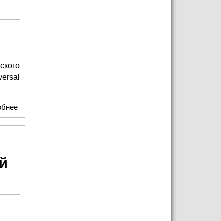
ского
ersal
обнее
о Николай Басков посвятил рождественские песни
пациентам хосписа
й