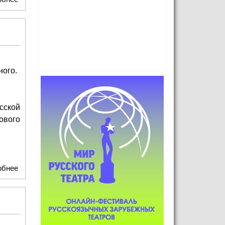
ного.
сской
ового
обнее
о Книги об искусстве