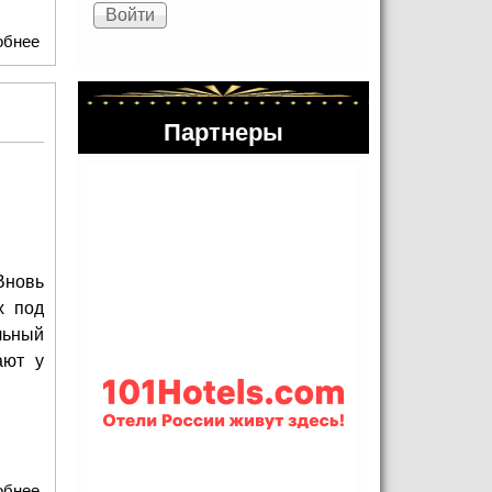
обнее
о Вадим Панов: создатель Тайного Города
Партнеры
Вновь
х под
льный
ают у
обнее
о Будни конвойного полка полиции ГУ ВД Москвы