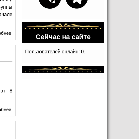
руппы
ачале
обнее
о «Моя любовь – Воскресение». Фотоальбом
Сейчас на сайте
Пользователей онлайн: 0.
ают 8
обнее
о #мойстарыйновыйгод