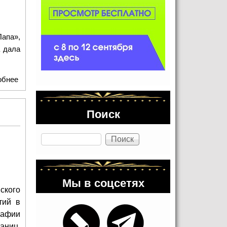
апа»,
а дала
обнее
о Татьяна Соломатина. Вопреки.
Поиск
Поиск
Мы в соцсетях
ского
тий в
рафии
аниц,