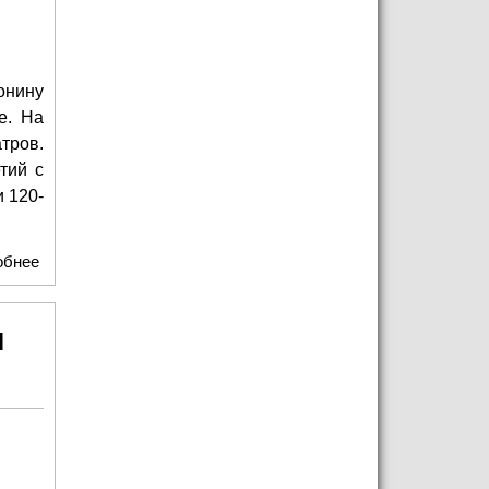
онину
е. На
тров.
тий с
 120-
обнее
о Что на самом деле могло произойти с МХАТ им.
М.Горького
н