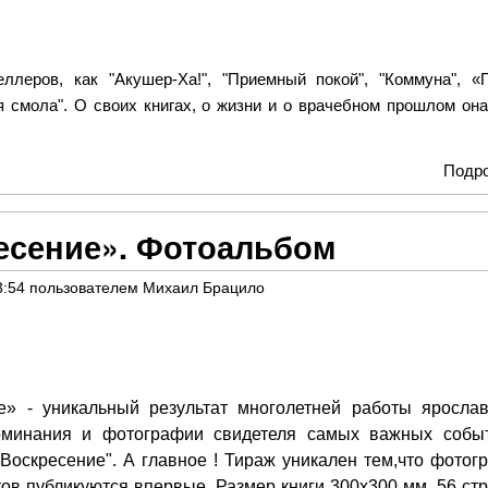
леров, как "Акушер-Ха!", "Приемный покой", "Коммуна", «П
 смола". О своих книгах, о жизни и о врачебном прошлом он
Подр
есение». Фотоальбом
3:54
пользователем
Михаил Брацило
» - уникальный результат многолетней работы ярослав
оминания и фотографии свидетеля самых важных собы
Воскресение". А главное ! Тираж уникален тем,что фотог
тов публикуются впервые. Размер книги 300х300 мм, 56 стр