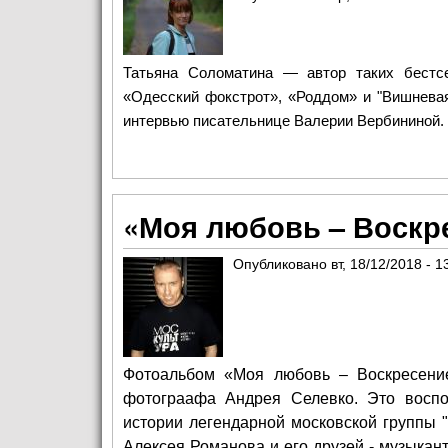
Татьяна Соломатина — автор таких бестсел
«Одесский фокстрот», «Роддом» и "Вишневая
интервью писательнице Валерии Вербининой.
«Моя любовь – Воскр
Опубликовано
вт, 18/12/2018 - 1
Фотоальбом «Моя любовь – Воскресение
фотограафа Андрея Селевко. Это восп
истории легендарной московской группы "
Алексея Романова и его друзей - музыкан