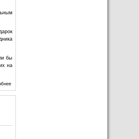
льным
дарок
дника
ли бы
их на
обнее
о Фонд помощи хосписам "ВЕРА" объявляет сбор
новогодних подарков для неизлечимо больных детей из
регионов!