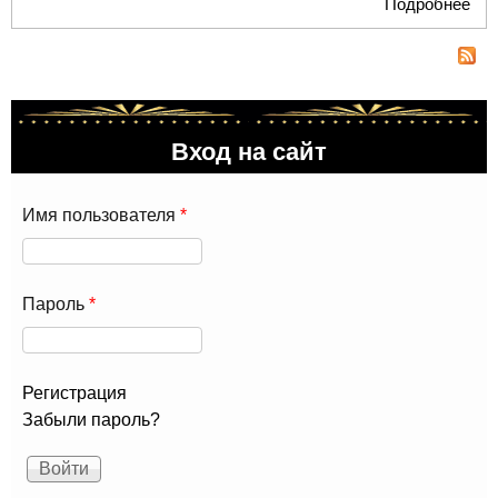
Подробнее
о «
Чай
отк
См
Вход на сайт
Имя пользователя
*
Пароль
*
Регистрация
Забыли пароль?