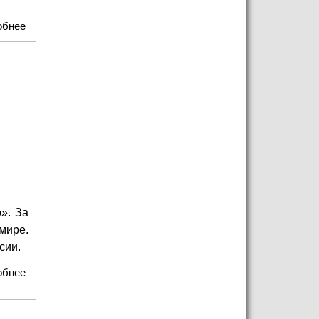
обнее
о А "Русскому Радио" уже 25!
». За
мире.
ссии.
обнее
о Звёзды станут радиоведущими праздничного эфира
«День рождения «Русского Радио» - нам 25!»