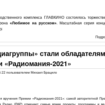
водственного комплекса ГЛАВКИНО состоялось торжеств
афона
«Любимое на русском»
. Масштабная серия конц
у.
Подр
диагруппы» стали обладателя
и «Радиомания-2021»
6:22
пользователем
Михаил Брацило
я вручения Премии «Радиомания-2021»: самой авторитетной Пр
ия Радио (РАР) отмечает самые яркие проекты, программы и в