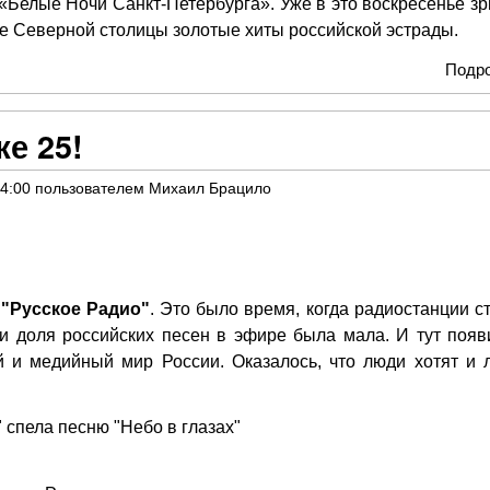
елые Ночи Санкт-Петербурга». Уже в это воскресенье зр
не Северной столицы золотые хиты российской эстрады.
Подр
е 25!
14:00
пользователем
Михаил Брацило
"Русское Радио"
. Это было время, когда радиостанции с
и доля российских песен в эфире была мала. И тут появ
й и медийный мир России. Оказалось, что люди хотят и 
 спела песню "Небо в глазах"