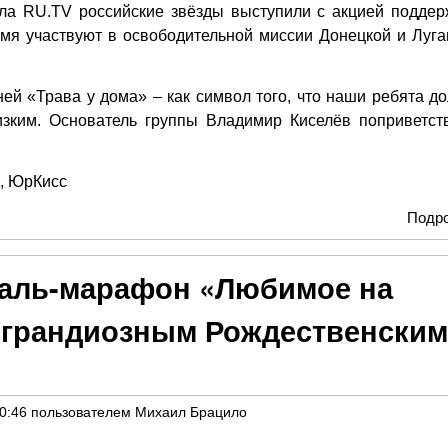
ла RU.TV российские звёзды выступили с акцией поддер
емя участвуют в освободительной миссии Донецкой и Луга
ей «Трава у дома» – как символ того, что наши ребята д
изким. Основатель группы Владимир Киселёв поприветст
, ЮрКисс
Подр
аль-марафон «Любимое на
 грандиозным Рождественским
10:46
пользователем
Михаил Брацило