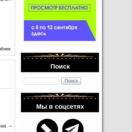
обнее
о Станции «Русской Медиагруппы» стали обладателями 5
наград на Церемонии «Радиомания-2021»
Поиск
Поиск
Мы в соцсетях
ени –