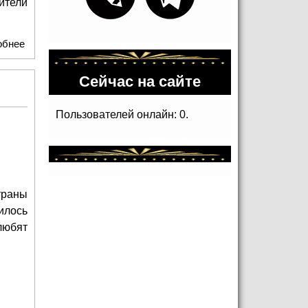
ители
обнее
о Золотые хиты фестиваля «Белые Ночи Санкт-
Петербурга» на Первом канале
Сейчас на сайте
Пользователей онлайн: 0.
траны
илось
любят