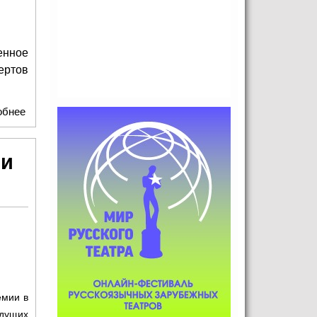
енное
ертов
обнее
о Музыкальный фестиваль-марафон «Любимое на
русском» завершился грандиозным Рождественским
концертом
ми
емии в
едущих