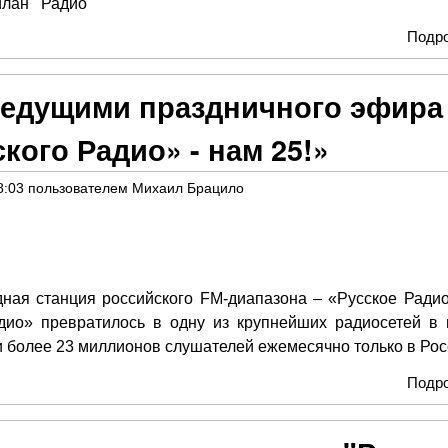
илан
Радио
Подр
ведущими праздничного эфира
кого Радио» - нам 25!»
8:03
пользователем
Михаил Брацило
дная станция российского FM-диапазона – «Русское Радио
дио» превратилось в одну из крупнейших радиосетей в 
и более 23 миллионов слушателей ежемесячно только в Ро
Подр