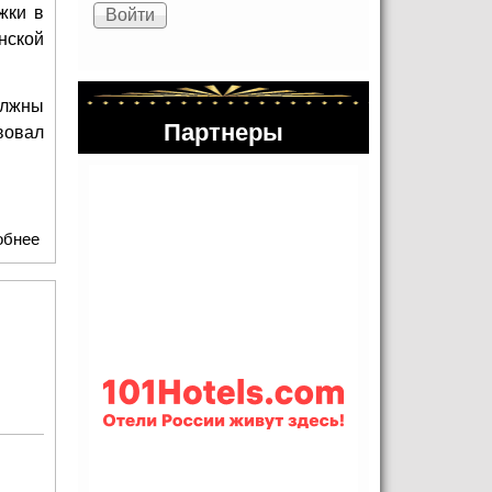
жки в
нской
олжны
Партнеры
вовал
обнее
о Российские звезды приняли участие в концерте «Я
горжусь, что я русский!», который состоялся в студии
RU.TV