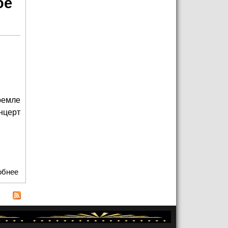
ое
ремле
нцерт
обнее
о "Русское Радио" раньше всех отпраздновало "Русское
Рождество" в Кремле