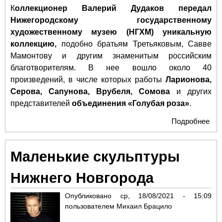
К
оллекционер Валерий Дудаков передал
Нижегородскому государственному
художественному музею (НГХМ) уникальную
коллекцию,
подобно братьям Третьяковым, Савве
Мамонтову и другим знаменитым российским
благотворителям. В нее вошло около 40
произведений, в числе которых работы
Ларионова,
Серова, Сапунова, Врубеля, Сомова
и других
представителей
объединения «Голубая роза»
.
Подробнее
о
Ко
Дуд
Маленькие скульптуры
ост
в 
Нижнего Новгорода
Опубликовано
ср, 18/08/2021 - 15:09
пользователем
Михаил Брацило