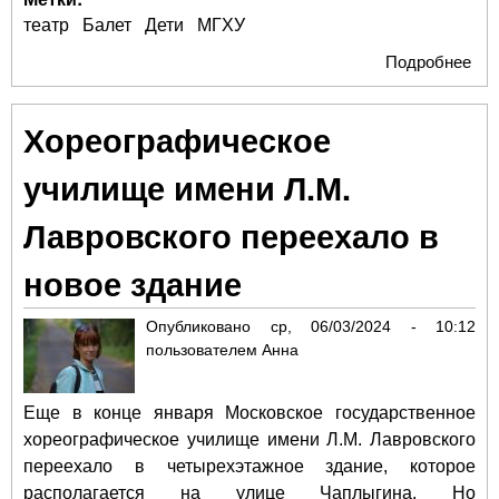
театр
Балет
Дети
МГХУ
Подробнее
о К
МГХ
Лав
Хореографическое
училище имени Л.М.
Лавровского переехало в
новое здание
Опубликовано
ср, 06/03/2024 - 10:12
пользователем
Анна
Еще в конце января Московское государственное
хореографическое училище имени Л.М. Лавровского
переехало в четырехэтажное здание, которое
располагается на улице Чаплыгина. Но