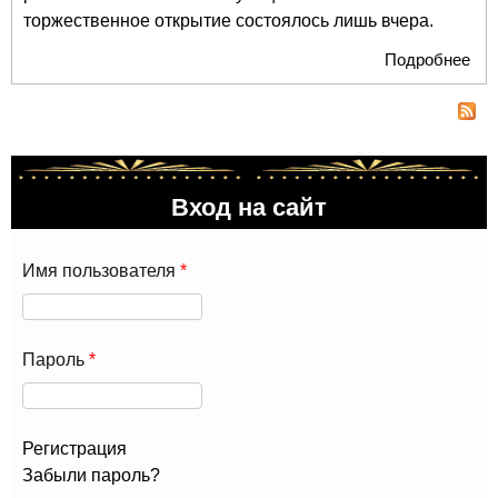
торжественное открытие состоялось лишь вчера.
Подробнее
о
Хор
учи
Л.М
пер
зда
Вход на сайт
Имя пользователя
*
Пароль
*
Регистрация
Забыли пароль?