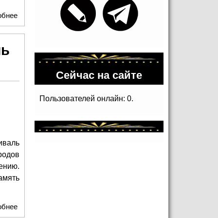
обнее
о В Москве завершился проект «Профессия не по приказу,
а по призванию»:
ль
Сейчас на сайте
Пользователей онлайн: 0.
иваль
родов
ению.
амять
обнее
о Всенародный размах: в юбилейный год на фестиваль
«Русское поле» пришло рекордное число заявок