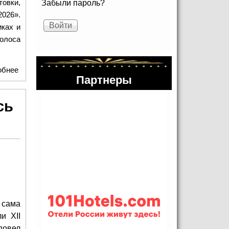
Забыли пароль?
овки,
026».
иках и
голоса
обнее
о «Мы уходим на фронт бесстрашно»: в Усадьбе
Партнеры
Плещеево почтили выпускниц снайперской школы
сь
, сама
и XII
повел