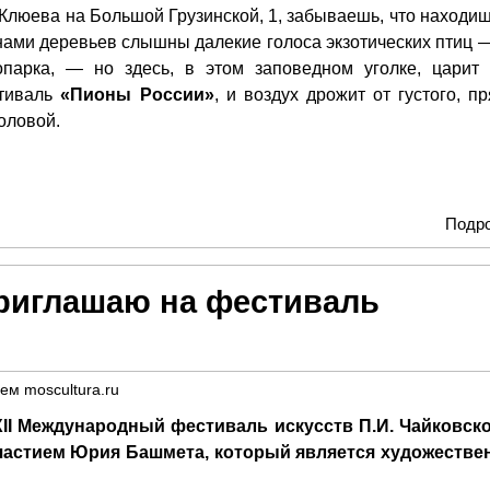
 Клюева на Большой Грузинской, 1, забываешь, что находиш
онами деревьев слышны далекие голоса экзотических птиц —
парка, — но здесь, в этом заповедном уголке, царит 
стиваль
«Пионы России»
, и воздух дрожит от густого, п
головой.
Подр
риглашаю на фестиваль
лем
moscultura.ru
XII Международный фестиваль искусств П.И. Чайковско
частием Юрия Башмета, который является художеств