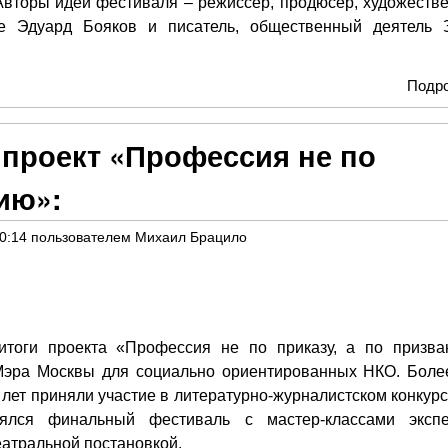
 Авторы идеи фестиваля – режиссёр, продюсер, художеств
е Эдуард Бояков и писатель, общественный деятель 
Подр
 проект «Профессия не по
нию»:
00:14
пользователем
Михаил Брацило
тоги проекта «Профессия не по приказу, а по призва
Мэра Москвы для социально ориентированных НКО. Боле
 лет приняли участие в литературно-журналистском конкурс
ялся финальный фестиваль с мастер-классами экспе
атральной постановкой.