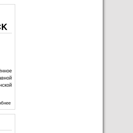
CK
ённое
авной
нской
обнее
о 19 июля на главной сцене SandlerFest состоится
грандиозное трибьют-шоу Pink Floyd: ANOTHER BRICK