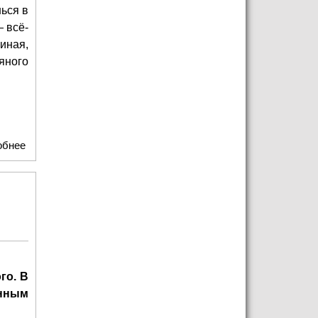
ься в
 всё-
иная,
ряного
обнее
о В сердце Московского зоопарка расцвела империя
пионов
го. В
енным