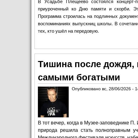
В Усадьбе Плещеево состоялся концерт-п
приуроченный ко Дню памяти и скорби. Э
Программа строилась на подлинных документ
воспоминаниях выпускниц школы. В сочетани
тех, кто ушёл на передовую.
Тишина после дождя,
самыми богатыми
Опубликовано
вс, 28/06/2026 - 1
В тот вечер, когда в Музее-заповеднике П.
природа решила стать полноправным уча
Международного фестиваля искусств, набе