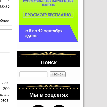
енный
Захар
обнее
о Праздник корней и смыслов: «Традиция» объединила
поколения в сердце «Москино»
Поиск
Поиск
нию»,
е 200
Мы в соцсетях
е, а 5
ртов,