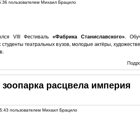
5:36
пользователем
Михаил Брацило
ылся VIII Фестиваль
«Фабрика Станиславского»
. Обу
и: студенты театральных вузов, молодые актёры, художеств
в.
Подр
 зоопарка расцвела империя
15:43
пользователем
Михаил Брацило