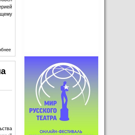
ерией
ящему
обнее
о Тишина после дождя, или Почему «бедные» оказались
самыми богатыми
ла
ьства