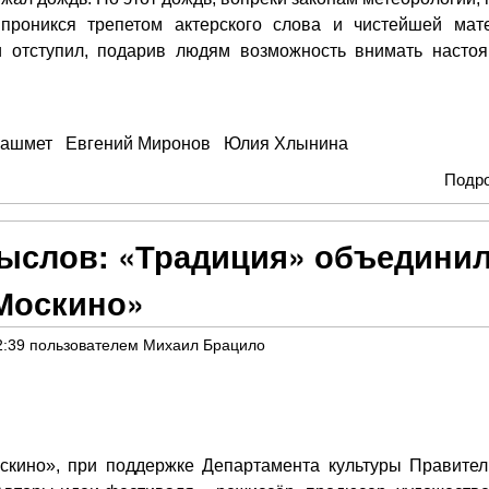
проникся трепетом актерского слова и чистейшей мат
 и отступил, подарив людям возможность внимать насто
ашмет
Евгений Миронов
Юлия Хлынина
Подр
мыслов: «Традиция» объедини
«Москино»
2:39
пользователем
Михаил Брацило
скино», при поддержке Департамента культуры Правител