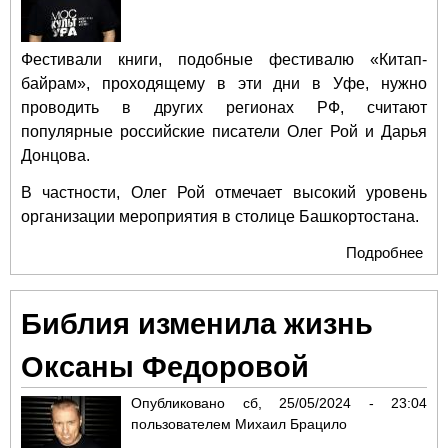
Фестивали книги, подобные фестивалю «Китап-
байрам», проходящему в эти дни в Уфе, нужно
проводить в других регионах РФ, считают
популярные российские писатели Олег Рой и Дарья
Донцова.
В частности, Олег Рой отмечает высокий уровень
организации мероприятия в столице Башкортостана.
Подробнее
о О
и Д
Дон
Библия изменила жизнь
рус
сло
Оксаны Федоровой
не
нес
Опубликовано
сб, 25/05/2024 - 23:04
рег
пользователем
Михаил Брацило