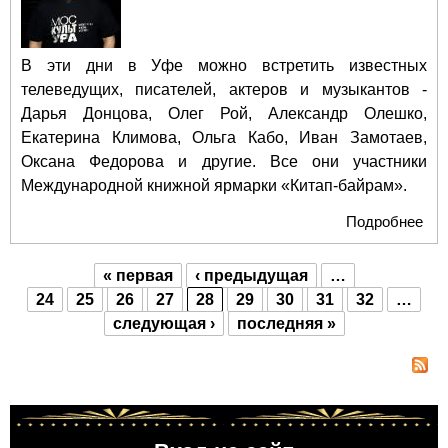
В эти дни в Уфе можно встретить известных
телеведущих, писателей, актеров и музыкантов -
Дарья Донцова, Олег Рой, Александр Олешко,
Екатерина Климова, Ольга Кабо, Иван Замотаев,
Оксана Федорова и другие. Все они участники
Международной книжной ярмарки «Китап-байрам».
Подробнее
о Б
изм
жиз
« первая
‹ предыдущая
…
Ок
Страницы
24
25
26
27
28
29
30
31
32
…
Фе
следующая ›
последняя »