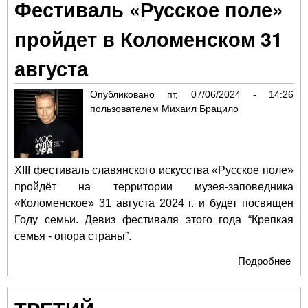
Фестиваль «Русское поле»
«М
кла
пройдет в Коломенском 31
ром
августа
Опубликовано
пт, 07/06/2024 - 14:26
пользователем
Михаил Брацило
XIII фестиваль славянского искусства «Русское поле»
пройдёт на территории музея-заповедника
«Коломенское» 31 августа 2024 г. и будет посвящен
Году семьи. Девиз фестиваля этого года “Крепкая
семья - опора страны”.
Подробнее
о Ф
«Ру
пол
про