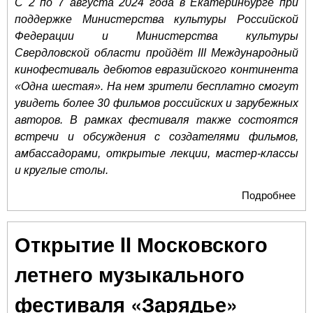
С 2 по 7 августа 2024 года
в Екатеринбурге
при
поддержке Министерства культуры Российской
Федерации и Министерства культуры
Свердловской области пройдёт III Международный
кинофестиваль дебютов евразийского континента
«Одна шестая». На нем зрители бесплатно смогут
увидеть более 30 фильмов российских и зарубежных
авторов. В рамках фестиваля также состоятся
встречи и обсуждения с создателями фильмов,
амбассадорами, открытые лекции, мастер-классы
и круглые столы.
Подробнее
о 
МЕ
КИ
Открытие II Московского
ДЕ
ФИ
летнего музыкального
ЕВ
КО
фестиваля «Зарядье»
«О