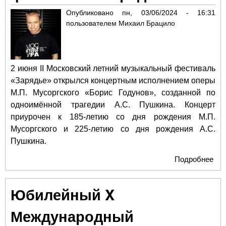
ОБ
Опубликовано
пн, 03/06/2024 - 16:31
ПР
пользователем
Михаил Брацило
2 июня II Московский летний музыкальный фестиваль
«Зарядье» открылся концертным исполнением оперы
М.П. Мусоргского «Борис Годунов», созданной по
одноимённой трагедии А.С. Пушкина. Концерт
приурочен к 185-летию со дня рождения М.П.
Мусоргского и 225-летию со дня рождения А.С.
Пушкина.
Подробнее
о О
Мос
лет
Юбилейный X
муз
фе
Международный
«За