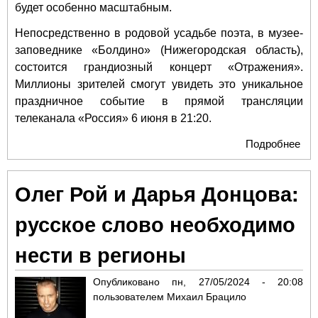
будет особенно масштабным.
Непосредственно в родовой усадьбе поэта, в музее-
заповеднике «Болдино» (Нижегородская область),
состоится грандиозный концерт «Отражения».
Миллионы зрителей смогут увидеть это уникальное
праздничное событие в прямой трансляции
телеканала «Россия» 6 июня в 21:20.
Подробнее
о
«От
тор
Олег Рой и Дарья Донцова:
кон
лет
русское слово необходимо
Пуш
муз
нести в регионы
зап
Бо
Опубликовано
пн, 27/05/2024 - 20:08
пользователем
Михаил Брацило