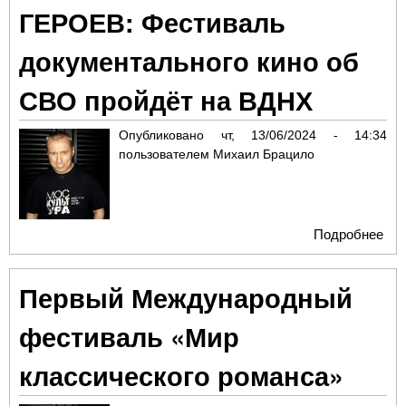
ГЕРОЕВ: Фестиваль
пол
шес
документального кино об
про
По
СВО пройдёт на ВДНХ
Опубликовано
чт, 13/06/2024 - 14:34
пользователем
Михаил Брацило
Подробнее
о R
ВР
ГЕ
Первый Международный
Фе
док
фестиваль «Мир
кин
про
классического романса»
ВД