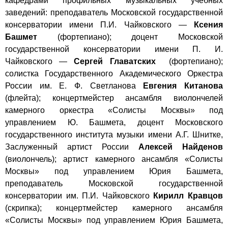
кафедрами профильных музыкальных учебных
заведений: преподаватель Московской государственной
консерватории имени П.И. Чайковского —
Ксения
Башмет
(фортепиано); доцент Московской
государственной консерватории имени П. И.
Чайковского —
Сергей Главатских
(фортепиано);
солистка Государственного Академического Оркестра
России им. Е. Ф. Светланова
Евгения Китанова
(флейта); концертмейстер ансамбля виолончелей
камерного оркестра «Солисты Москвы» под
управлением Ю. Башмета, доцент Московского
государственного института музыки имени А.Г. Шнитке,
Заслуженный артист России
Алексей Найденов
(виолончель); артист камерного ансамбля «Солисты
Москвы» под управлением Юрия Башмета,
преподаватель Московской государственной
консерватории им. П.И. Чайковского
Кирилл Кравцов
(скрипка); концертмейстер камерного ансамбля
«Солисты Москвы» под управлением Юрия Башмета,