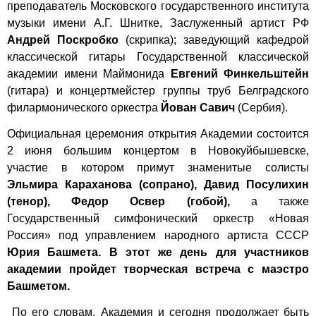
преподаватель Московского государственного института
музыки имени А.Г. Шнитке, Заслуженный артист РФ
Андрей Поскробко
(скрипка); заведующий кафедрой
классической гитары Государственной классической
академии имени Маймонида
Евгений Финкельштейн
(гитара) и концертмейстер группы труб Белградского
филармонического оркестра
Йован Савич
(Сербия).
Официальная церемония открытия Академии состоится
2 июня большим концертом в Новокуйбышевске,
участие в котором примут знаменитые солисты
Эльмира Караханова (сопрано), Давид Посулихин
(тенор), Федор Освер (гобой),
а также
Государственный симфонический оркестр «Новая
Россия» под управлением народного артиста СССР
Юрия Башмета. В этот же день для участников
академии пройдет творческая встреча с маэстро
Башметом.
По его словам, Академия и сегодня продолжает быть