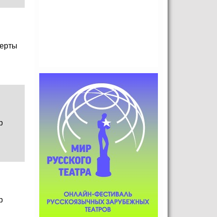
ерты
р
р