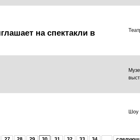
глашает на спектакли в
Теат
Музе
выст
Шоу
27
28
29
30
31
32
33
34
…
следующ