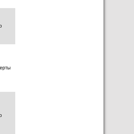
р
ерты
р