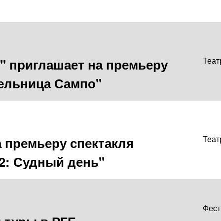
" приглашает на премьеру
Теат
ельница Сампо"
а премьеру спектакля
Теат
2: Судный день"
Фест