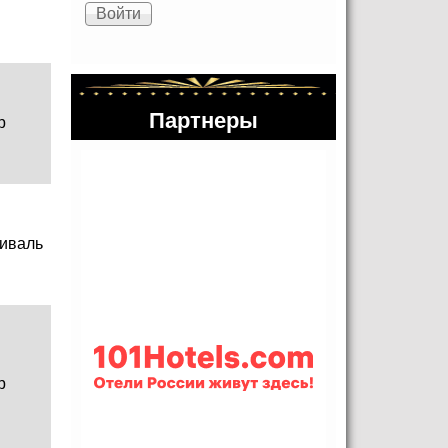
Партнеры
р
иваль
р