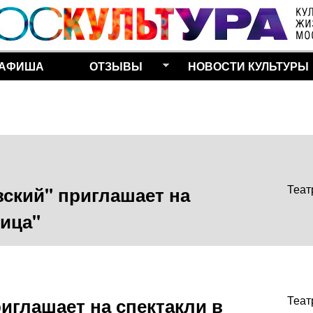
Перейти к основному
содержанию
АФИША
ОТЗЫВЫ
НОВОСТИ КУЛЬТУРЫ
вский" приглашает на
Теат
тица"
иглашает на спектакли в
Теат