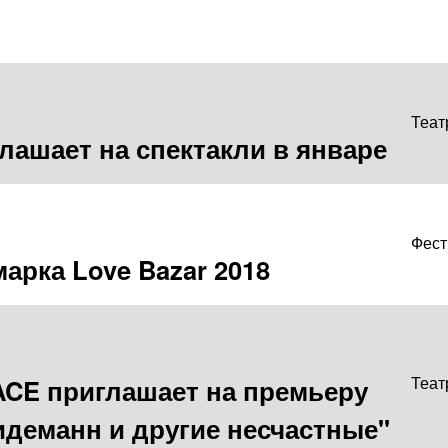
Теат
лашает на спектакли в январе
Фест
рка Love Bazar 2018
CE приглашает на премьеру
Теат
идеманн и другие несчастные"