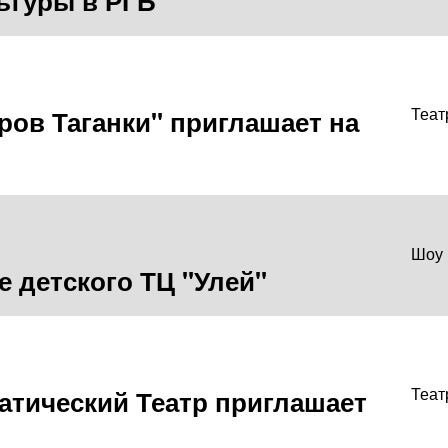
ьтуры в РГБ
ров Таганки" приглашает на
Теат
Шоу
 детского ТЦ "Улей"
тический Театр приглашает
Теат