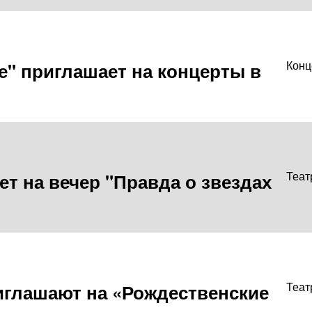
е" приглашает на концерты в
Конц
т на вечер "Правда о звездах
Теат
риглашают на «Рождественские
Теат