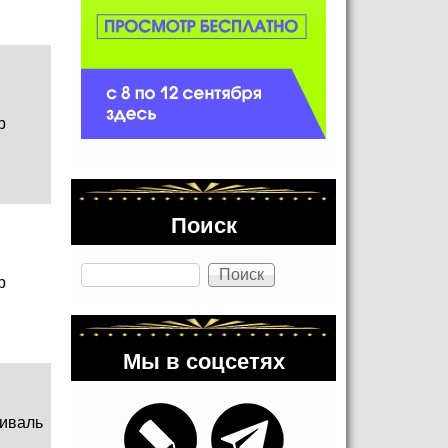
р
Поиск
Поиск
р
Мы в соцсетях
иваль