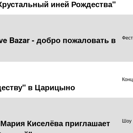
Хрустальный иней Рождества"
e Bazar - добро пожаловать в
Фест
Конц
деству" в Царицыно
Мария Киселёва приглашает
Шоу