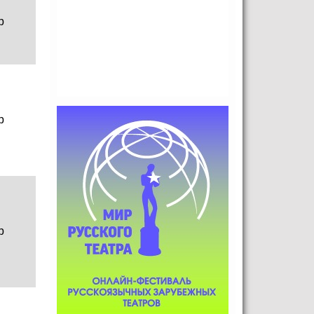
р
р
р