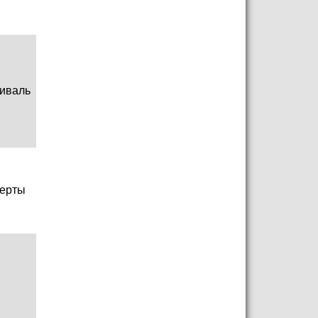
иваль
ерты