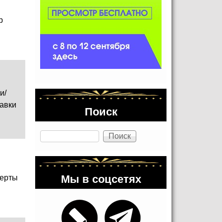
р
и/
авки
Поиск
Поиск
Мы в соцсетях
ерты