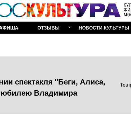
Перейти к основному
содержанию
АФИША
ОТЗЫВЫ
НОВОСТИ КУЛЬТУРЫ
нии спектакля "Беги, Алиса,
Теат
 к юбилею Владимира