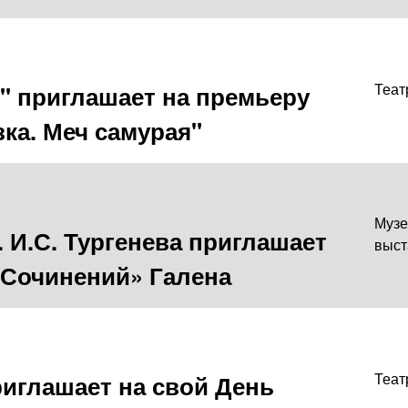
" приглашает на премьеру
Теат
зка. Меч самурая"
Музе
 И.С. Тургенева приглашает
выст
«Сочинений» Галена
риглашает на свой День
Теат