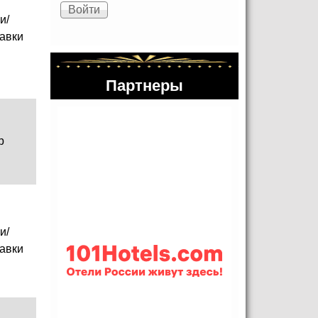
и/
авки
Партнеры
р
и/
авки