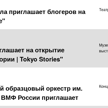
ла приглашает блогеров на
Теат
е"
Музе
глашает на открытие
выст
рии | Tokyo Stories"
 образцовый оркестр им.
Конц
а ВМФ России приглашает