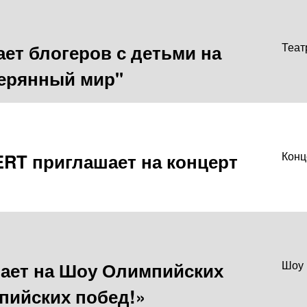
ет блогеров с детьми на
Теат
терянный мир"
T приглашает на концерт
Конц
ает на Шоу Олимпийских
Шоу
пийских побед!»