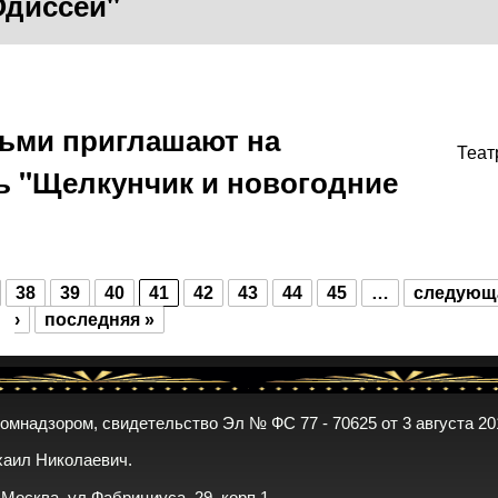
Одиссей"
ьми приглашают на
Теат
ь "Щелкунчик и новогодние
38
39
40
41
42
43
44
45
…
следующ
›
последняя »
комнадзором, свидетельство Эл № ФС 77 - 70625 от 3 августа 20
хаил Николаевич.