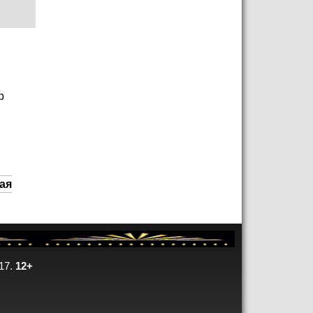
р
ая
17.
12+