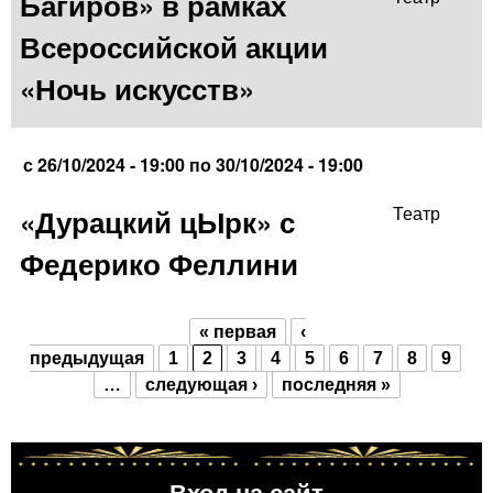
Багиров» в рамках
Всероссийской акции
«Ночь искусств»
с
26/10/2024 - 19:00
по
30/10/2024 - 19:00
«Дурацкий цЫрк» с
Театр
Федерико Феллини
« первая
‹
Страницы
предыдущая
1
2
3
4
5
6
7
8
9
…
следующая ›
последняя »
Вход на сайт