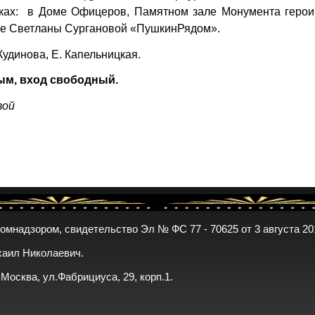
дках: в Доме Офицеров, Памятном зале Монумента герои
тве Светланы Сургановой «ПушкинРядом».
Кудинова, Е. Капельницкая.
ым, вход свободный.
вой
комнадзором, свидетельство Эл № ФС 77 - 70625 от 3 августа 20
хаил Николаевич.
. Москва, ул.Фабрициуса, 29, корп.1.