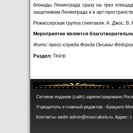
блокады Ленинграда сразу на трех площа
защитникам Ленинграда и в арт-пространс
Режиссерская группа спектакля: А. Джос, В. 
Мероприятие является благотворительн
Фото: пресс-служба Фонда Оксаны Фёдоро
Раздел:
Театр
Сетевое издание (сайт) зарегистрировано Рос
Учредитель и главный редактор - Брацило Ми
Контакты: мейл
admin@moscultura.ru
. Адрес: г