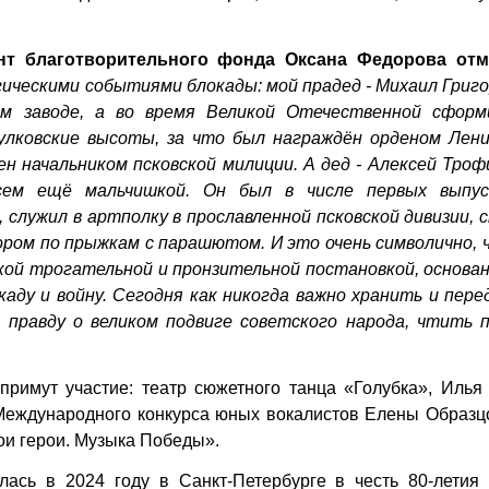
ент благотворительного фонда Оксана Федорова отм
гическими событиями блокады: мой прадед - Михаил Григ
м заводе, а во время Великой Отечественной сформ
лковские высоты, за что был награждён орденом Лени
ен начальником псковской милиции. А дед - Алексей Тро
сем ещё мальчишкой. Он был в числе первых выпус
служил в артполку в прославленной псковской дивизии, 
ром по прыжкам с парашютом. И это очень символично, 
й трогательной и пронзительной постановкой, основан
аду и войну. Сегодня как никогда важно хранить и пере
правду о великом подвиге советского народа, чтить 
римут участие: театр сюжетного танца «Голубка», Илья 
еждународного конкурса юных вокалистов Елены Образцо
ои герои. Музыка Победы».
ась в 2024 году в Санкт-Петербурге в честь 80-летия 