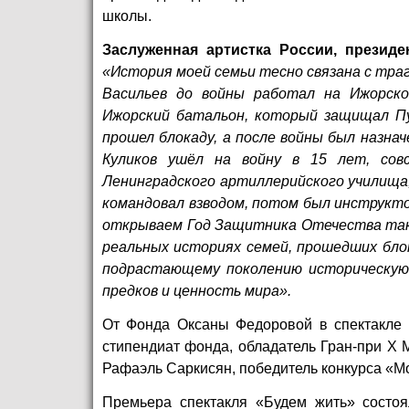
школы.
Заслуженная артистка России, презид
«История моей семьи тесно связана с тра
Васильев до войны работал на Ижорско
Ижорский батальон, который защищал Пу
прошел блокаду, а после войны был назнач
Куликов ушёл на войну в 15 лет, сов
Ленинградского артиллерийского училища, 
командовал взводом, потом был инструкто
открываем Год Защитника Отечества тако
реальных историях семей, прошедших блок
подрастающему поколению историческую 
предков и ценность мира».
От Фонда Оксаны Федоровой в спектакле п
стипендиат фонда, обладатель Гран-при
X
М
Рафаэль Саркисян, победитель конкурса «М
Премьера спектакля «Будем жить» состоял