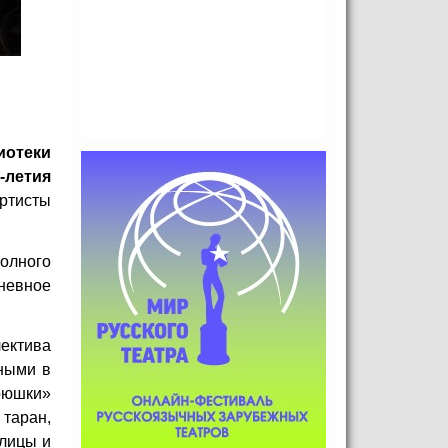
иотеки
-летия
артисты
полного
невное
ектива
ными в
рюшки»
таран,
улицы и