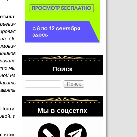
етила:
орьевич
ировал
на. Он
фимович
кников
сначала
Поиск
что мы
ной на
Поиск
давать
память
Мы в соцсетях
Понти,
вой, и
снятия