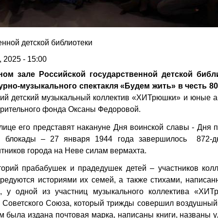
енной детской библиотеки
 2025 - 15:00
тном зале Российской государственной детской библ
урно-музыкального спектакля «Будем жить» в честь 80
ский детский музыкальный коллектив «ХИТрюшки» и юные 
ворительного фонда Оксаны Федоровой.
лице его представят накануне Дня воинской славы - Дня 
й блокады – 27 января 1944 года завершилось 872-д
тников города на Неве силам вермахта.
орий прабабушек и прадедушек детей – участников колл
едуются историями их семей, а также стихами, написан
, у одной из участниц музыкального коллектива «ХИТ
 Советского Союза, который трижды совершил воздушный 
м была издана почтовая марка, написаны книги, названы 