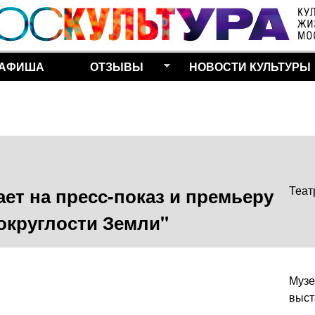
Перейти к основному
содержанию
АФИША
ОТЗЫВЫ
НОВОСТИ КУЛЬТУРЫ
ет на пресс-показ и премьеру
Теат
округлости Земли"
Музе
выст