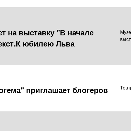
т на выставку "В начале
Музе
выст
екст.К юбилею Льва
Богема" приглашает блогеров
Теат