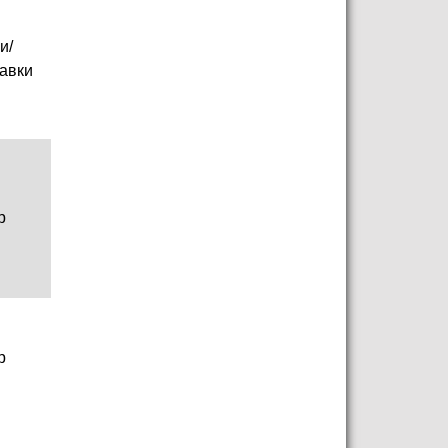
и/
авки
р
р