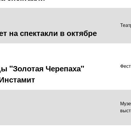
Теат
т на спектакли в октябре
ы "Золотая Черепаха"
Фест
 Инстамит
Музе
выст