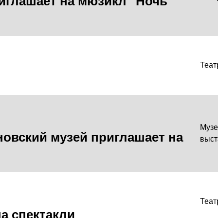
риглашает на мюзикл "Ночь
Теат
Музе
овский музей приглашает на
выст
Теат
а спектакли