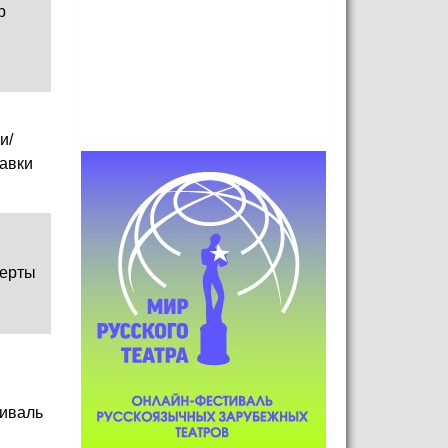
р
и/
авки
ерты
иваль