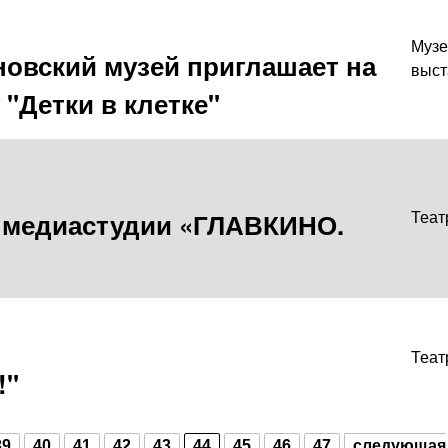
Музе
овский музей приглашает на
выст
"Детки в клетке"
в медиастудии «ГЛАВКИНО.
Теат
Теат
!"
39
40
41
42
43
44
45
46
47
следующая