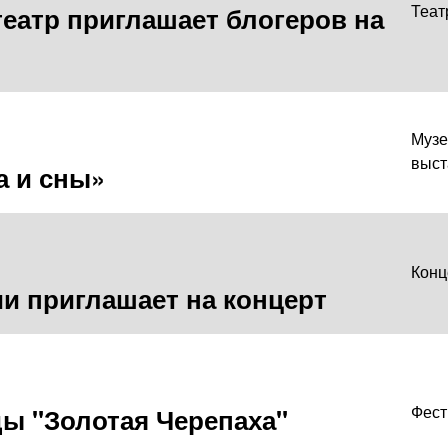
еатр приглашает блогеров на
Теат
Музе
выст
а и сны»
Конц
и приглашает на концерт
ы "Золотая Черепаха"
Фест