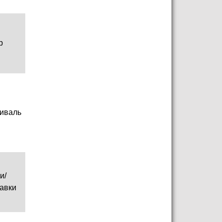
р
иваль
и/
авки