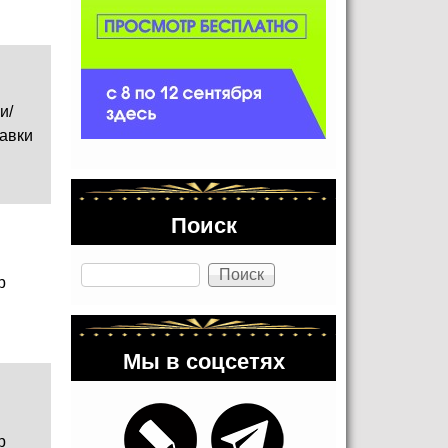
и/
авки
Поиск
Поиск
р
Мы в соцсетях
р