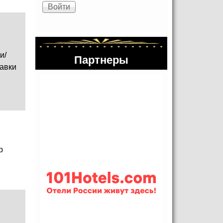
и/
Партнеры
авки
р