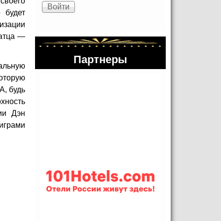
своего
 будет
лизации
латца —
Партнеры
альную
которую
A, будь
хность
ии Дэн
 играми