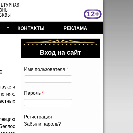
МосКу
КОНТАКТЫ
РЕКЛАМА
Вход на сайт
Имя пользователя
*
30
науке и
Пароль
*
огиях,
естных
Регистрация
 лекцию
Забыли пароль?
 Беллос