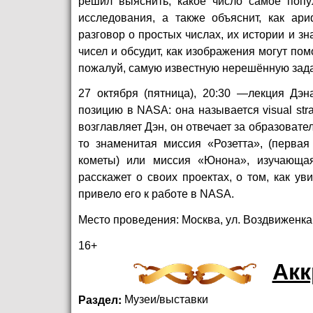
решил выяснить, какое число самое попу
исследования, а также объяснит, как ар
разговор о простых числах, их истории и з
чисел и обсудит, как изображения могут по
пожалуй, самую известную нерешённую зада
27 октября (пятница), 20:30 —лекция Дэн
позицию в NASA: она называется visual strat
возглавляет Дэн, он отвечает за образоват
то знаменитая миссия «Розетта», (первая
кометы) или миссия «Юнона», изучающая
расскажет о своих проектах, о том, как у
привело его к работе в NASA.
Место проведения: Москва, ул. Воздвиженка,
16+
Акк
Раздел:
Музеи/выставки