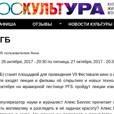
Перейти к основному
содержанию
АФИША
ОТЗЫВЫ
НОВОСТИ КУЛЬТУРЫ
РГБ
05
пользователем
Анна
, 26 октября, 2017 - 20:30
по
пятница, 27 октября, 2017 - 20:
Б) станет площадкой для проведения VII Фестиваля кино о 
ля входят лекции и фильмы об открытиях и новых технол
октября на мраморной лестнице РГБ пройдут лекции изв
популяризатор науки и журналист Алекс Беллос прочитает
ть математику и разглядеть в её задачах красоту? Алекс