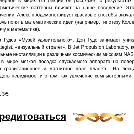
лярное в мире. На лекции он расскажет о результатах 
ифметические паттерны влияют на наше поведение. Это
начении. Алекс продемонстрирует красивые способы визуа
мочь понять математические идеи (например, гипотезу Кол
чу в математике).
а Гудса «Музей удивительного». Дэн Гудс занимает уник
egist, «визуальный стратег». В Jet Propulsion Laboratory, 
ельные инсталляции к различным космическим миссиям NAS
 в мире мягкая посадка спускаемого аппарата на повер
 гравитационное и магнитное поле планеты. На лекц
видеть невидимое, и о том, как увлечение компьютерными
 3/5
редитоваться