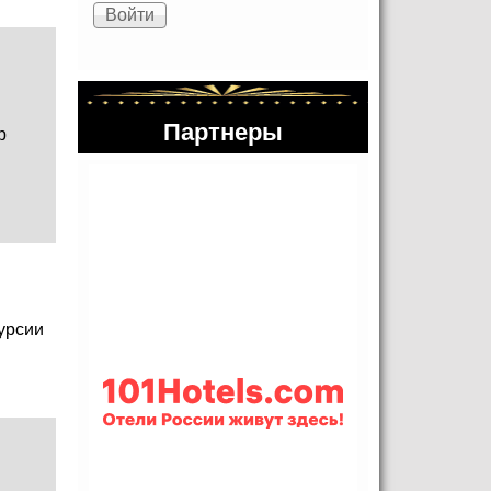
Партнеры
р
урсии