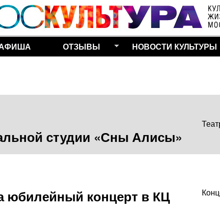
Перейти к основному
содержанию
АФИША
ОТЗЫВЫ
НОВОСТИ КУЛЬТУРЫ
Теат
ральной студии «Сны Алисы»
а юбилейный концерт в КЦ
Конц