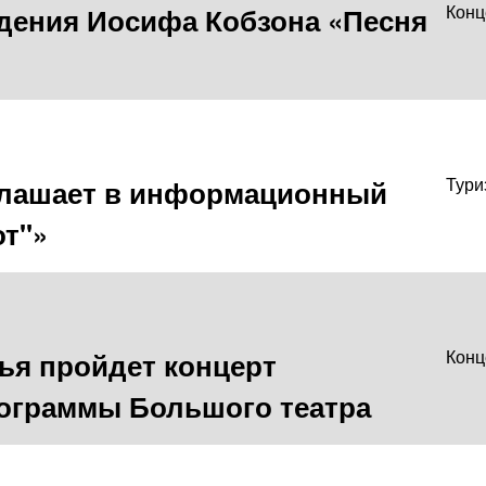
ждения Иосифа Кобзона «Песня
Конц
глашает в информационный
Тури
от"»
ья пройдет концерт
Конц
ограммы Большого театра