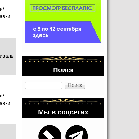
и/
авки
иваль
Поиск
Поиск
и/
авки
Мы в соцсетях