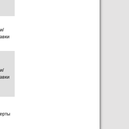
и/
авки
и/
авки
ерты