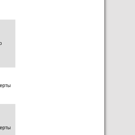
р
ерты
ерты