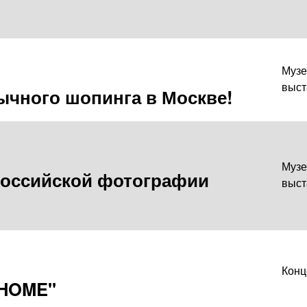
Музе
выст
ычного шопинга в Москве!
Музе
российской фотографии
выст
Конц
HOME"