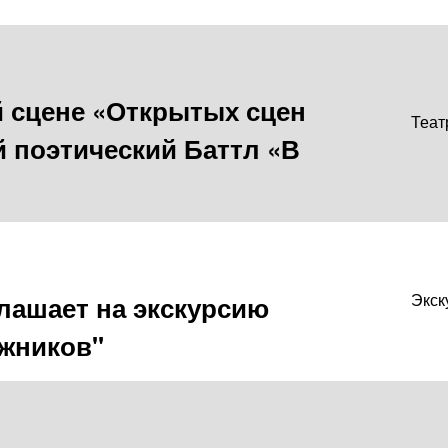
-й сцене «Открытых сцен
Теат
 поэтический Баттл «В
лашает на экскурсию
Экск
жников"