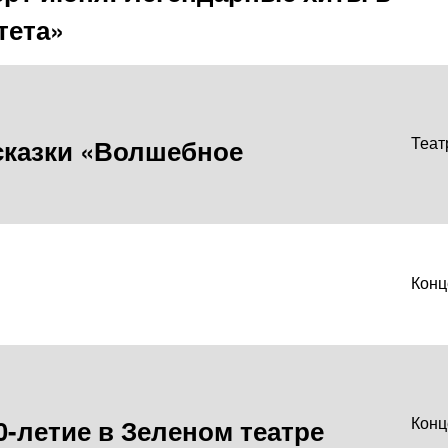
тета»
сказки «Волшебное
Теат
Конц
0-летие в Зеленом театре
Конц