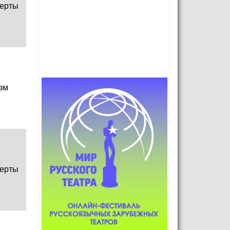
ерты
зм
ерты