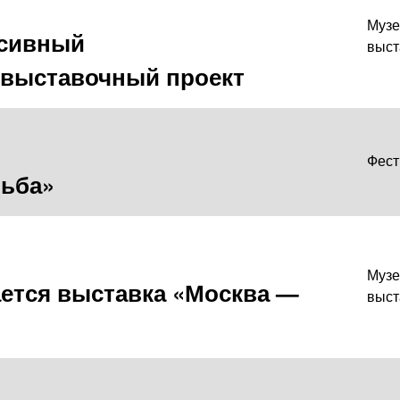
Музе
рсивный
выст
выставочный проект
Фест
дьба»
Музе
ется выставка «Москва —
выст