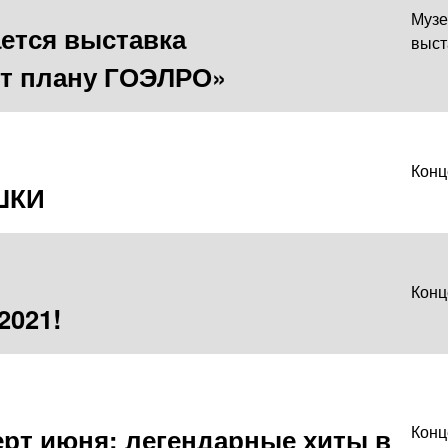
Музе
ется выставка
выст
ет плану ГОЭЛРО»
Конц
ШКИ
Конц
021!
рт июня: легендарные хиты в
Конц