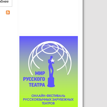
обнее
о Немного о театральном смехе и о "Вариациях тайны"