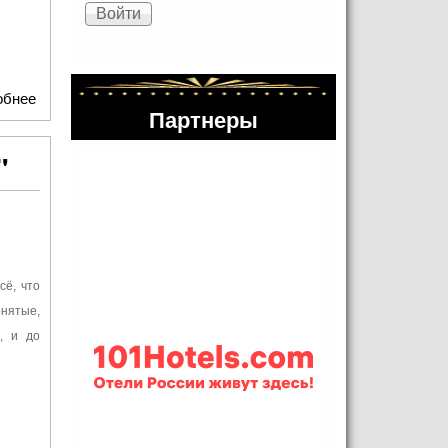
обнее
о "Вариации тайны". Взгляд изнутри.
Партнеры
"
сё, что
онятые,
, и до