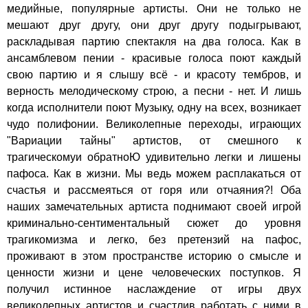
медийные, популярные артисты. Они не только не
мешают друг другу, они друг другу подыгрывают,
раскладывая партию спектакля на два голоса. Как в
ансамблевом пении - красивые голоса поют каждый
свою партию и я слышу всё - и красоту тембров, и
верность мелодическому строю, а песни - нет. И лишь
когда исполнители поют Музыку, одну на всех, возникает
чудо полифонии. Великолепные переходы, играющих
"Вариации тайны" артистов, от смешного к
трагическомуи обратноЮ удивительно легки и лишены
пафоса. Как в жизни. Мы ведь можем расплакаться от
счастья и рассмеяться от горя или отчаяния?! Оба
наших замечательных артиста поднимают своей игрой
криминально-сентиментальный сюжет до уровня
трагикомизма и легко, без претензий на пафос,
проживают в этом пространстве историю о смысле и
ценности жизни и цене человеческих поступков. Я
получил истинное наслаждение от игры двух
великолепных артистов и счастлив работать с ними в