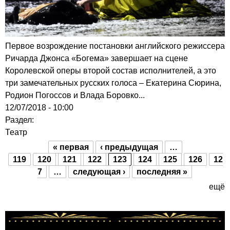
Первое возрождение постановки английского режиссера
Ричарда Джонса «Богема» завершает на сцене
Королевской оперы второй состав исполнителей, а это
три замечательных русских голоса – Екатерина Сюрина,
Родион Погоссов и Влада Боровко...
12/07/2018 - 10:00
Раздел:
Театр
« первая
‹ предыдущая
…
Страницы
119
120
121
122
123
124
125
126
12
7
…
следующая ›
последняя »
ещё