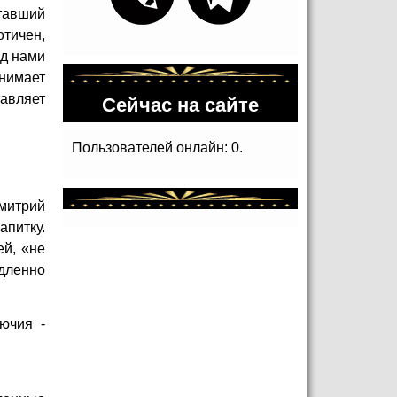
ставший
отичен,
ед нами
инимает
Сейчас на сайте
тавляет
Пользователей онлайн: 0.
Дмитрий
апитку.
ей, «не
едленно
ючия -