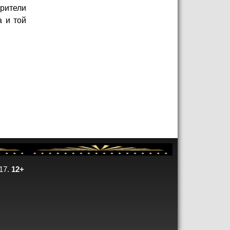
рители
 и той
17.
12+