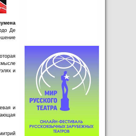
лумена
рдо Де
ешение
которая
смысле
уэлях и
евая и
ожающая
митрий