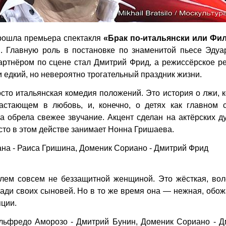
рошла премьера спектакля
«Брак по-итальянски или Фи
 Главную роль в постановке по знаменитой пьесе Эдуа
ртнёром по сцене стал Дмитрий Фрид, а режиссёрское р
 едкий, но невероятно трогательный праздник жизни.
то итальянская комедия положений. Это история о лжи, 
растающем в любовь, и, конечно, о детях как главном 
 обрела свежее звучание. Акцент сделан на актёрских д
сто в этом действе занимает Нонна Гришаева.
на - Раиса Гришина, Доменик Сориано - Дмитрий Фрид
лем совсем не беззащитной женщиной. Это жёсткая, вол
ради своих сыновей. Но в то же время она — нежная, об
яции.
льфредо Аморозо - Дмитрий Бунин, Доменик Сориано - Д