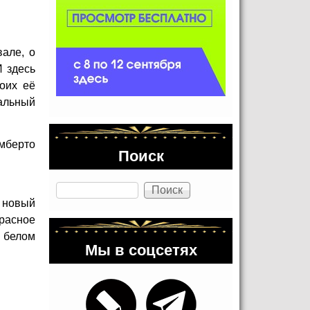
але, о
И здесь
оих её
альный
Умберто
Поиск
Поиск
 новый
красное
в белом
Мы в соцсетях