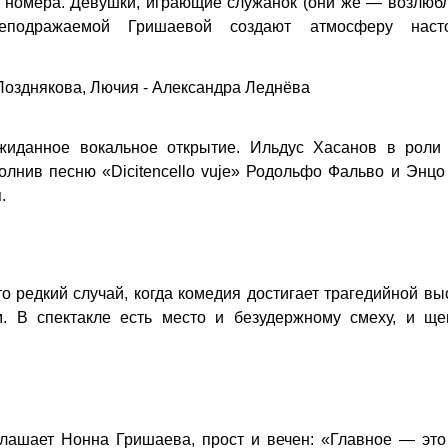
 номера. Девушки, играющие служанок (они же — возлюб
подражаемой Гришаевой создают атмосферу наст
Позднякова, Лючия - Александра Леднёва
иданное вокальное открытие. Ильдус Хасанов в роли
лнив песню «Dicitencello vuje» Родольфо Фальво и Энцо
.
 редкий случай, когда комедия достигает трагедийной вы
. В спектакле есть место и безудержному смеху, и щ
лашает Нонна Гришаева, прост и вечен: «Главное — это 