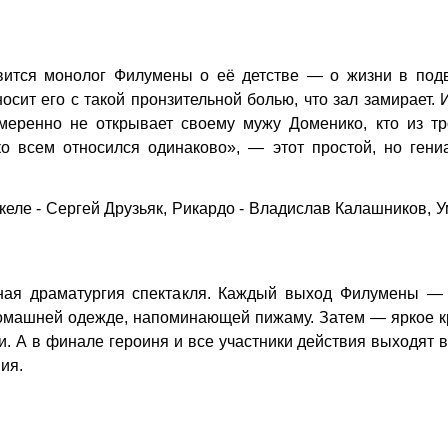
ится монолог Филумены о её детстве — о жизни в подв
осит его с такой пронзительной болью, что зал замирает. 
меренно не открывает своему мужу Доменико, кто из тр
о всем относился одинаково», — этот простой, но гени
еле - Сергей Друзьяк, Рикардо - Владислав Калашников, 
мная драматургия спектакля. Каждый выход Филумены —
 домашней одежде, напоминающей пижаму. Затем — яркое 
. А в финале героиня и все участники действия выходят 
ия.