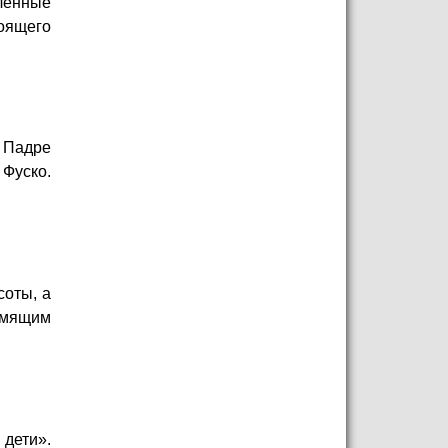
ленные
оящего
 Падре
 Фуско.
соты, а
емящим
дети».