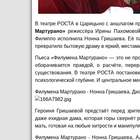
В театре РОСТА в Царицыно с аншлагом п
Мартурано»
режиссёра Ирины Пахомовой.
Филиппо исполнила Нонна Гришаева. Её па
превратило бытовую драму в яркий, местами
Пьеса «Филумена Мартурано» — это не прос
оборачивается правдой, о расчёте, пере
существования. В театре РОСТА постановка
психологической глубине. И центральное ме
Филумена Мартурано - Нонна Гришаева, Диа
Героиня Гришаевой предстаёт перед зрите
даже ехидная дама, которая горы свернёт 
мать, готовая на любые хитрости и манипул
Филумена Мартурано - Нонна Гришаева, А