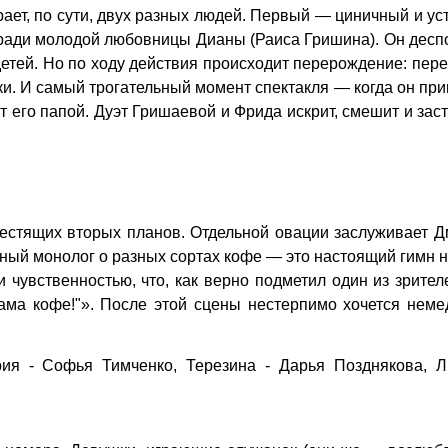
ает, по сути, двух разных людей. Первый — циничный и у
ради молодой любовницы Дианы (Раиса Гришина). Он десп
детей. Но по ходу действия происходит перерождение: пер
и. И самый трогательный момент спектакля — когда он пр
т его папой. Дуэт Гришаевой и Фрида искрит, смешит и зас
лестящих вторых планов. Отдельной овации заслуживает 
ный монолог о разных сортах кофе — это настоящий гимн н
и чувственностью, что, как верно подметил один из зрител
лама кофе!"». После этой сцены нестерпимо хочется нем
ия - Софья Тимченко, Терезина - Дарья Позднякова, Л