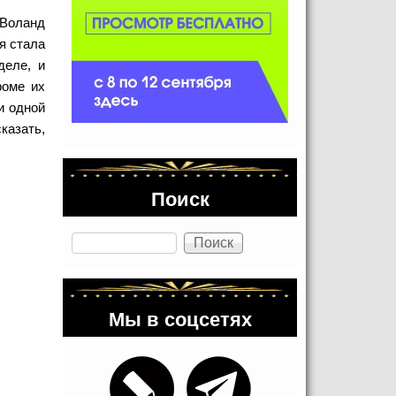
 Воланд
я стала
деле, и
роме их
и одной
казать,
Поиск
Поиск
Мы в соцсетях