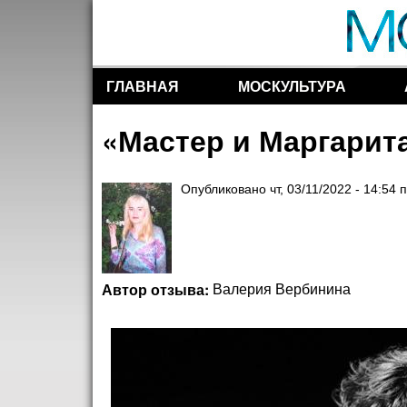
ГЛАВНАЯ
МОСКУЛЬТУРА
Разделы сайта
«Мастер и Маргарит
Опубликовано
чт, 03/11/2022 - 14:54
п
Автор отзыва:
Валерия Вербинина