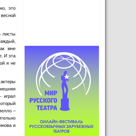
но, это
 весной
ь листы
каждый,
как мне
е. И эта
ой я не
 актеры
ынешняя
– играл
который
зелло –
ительно
инова и