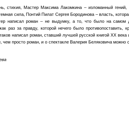
нь, стихия, Мастер Максима Лакомкина – изломанный гений,
темная сила, Понтий Пилат Сергея Бородинова – власть, котора
р написал роман – не выдумку, а то, что было на самом 
ак раз за правду, которой нечего было противопоставить, к
аков написал роман, ставший лучшей русской книгой XX века 
, чем просто роман, и о спектакле Валерия Беляковича можно с
ева