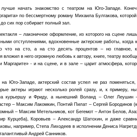
 лучше начать знакомство с театром на Юго-Западе. Конеч
гарита» по бессмертному роману Михаила Булгакова, которой
 до сих пор собирает полный зал.
ектакля – лаконичное оформление, из которого на сцене лиш
ными отступлениями, вдохновенные актерские работы, когда 
о что на сто, а на сто десять процентов – но главное, 
я вложил в него огромную любовь к автору, книге, театру вообщ
 Маргарите» - и на сцене, и в зале – царит атмосфера, котор
 на Юго-Западе, актерский состав успел не раз поменяться,
орые актеры играют несколько ролей сразу, и, к примеру, н
ала курьершу и Фриду, а нынешний Воланд – Олег Леушин 
стер – Максим Лакомкин, Понтий Пилат – Сергей Бородинов (
домный – Максим Метельников, кот Бегемот – Антон Белов, Аза
ир Курцеба), Коровьев – Александр Шатохин, и даже сравн
аковы, например, Степа Лиходеев в исполнении Дениса Нагретд
хталантливый Андрей Санников.