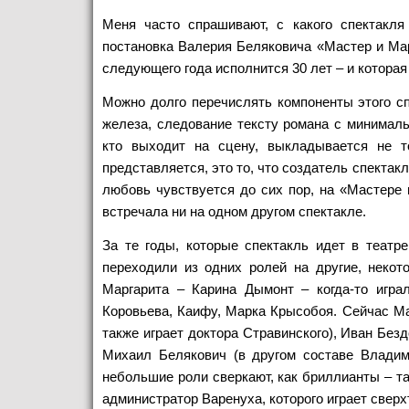
Меня часто спрашивают, с какого спектакля
постановка Валерия Беляковича «Мастер и Мар
следующего года исполнится 30 лет – и которая
Можно долго перечислять компоненты этого сп
железа, следование тексту романа с минималь
кто выходит на сцену, выкладывается не т
представляется, это то, что создатель спектакл
любовь чувствуется до сих пор, на «Мастере и
встречала ни на одном другом спектакле.
За те годы, которые спектакль идет в театре
переходили из одних ролей на другие, некот
Маргарита – Карина Дымонт – когда-то игр
Коровьева, Каифу, Марка Крысобоя. Сейчас Ма
также играет доктора Стравинского), Иван Без
Михаил Белякович (в другом составе Владим
небольшие роли сверкают, как бриллианты – т
администратор Варенуха, которого играет свер