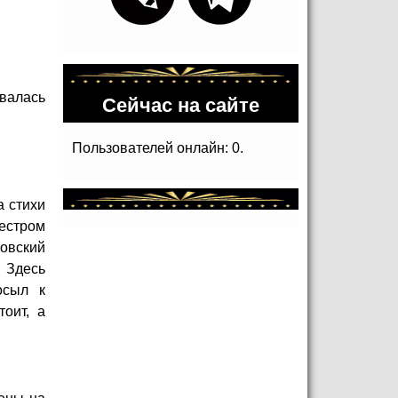
ивалась
Сейчас на сайте
Пользователей онлайн: 0.
а стихи
кестром
ковский
 Здесь
осыл к
оит, а