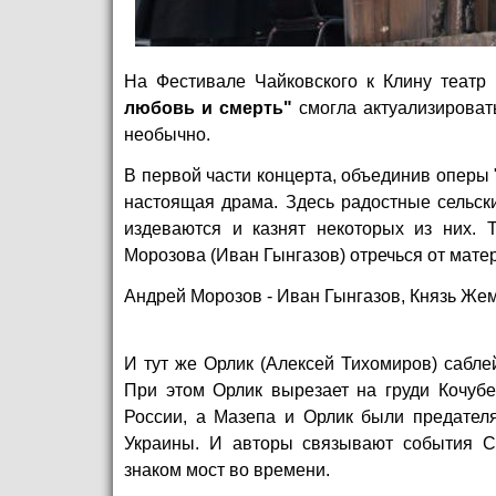
На Фестивале Чайковского к Клину театр
любовь и смерть"
смогла актуализироват
необычно.
В первой части концерта, объединив оперы 
настоящая драма. Здесь радостные сельск
издеваются и казнят некоторых из них. 
Морозова (Иван Гынгазов) отречься от матер
Андрей Морозов - Иван Гынгазов, Князь Же
И тут же Орлик (Алексей Тихомиров) саблей
При этом Орлик вырезает на груди Кочубе
России, а Мазепа и Орлик были предател
Украины. И авторы связывают события С
знаком мост во времени.