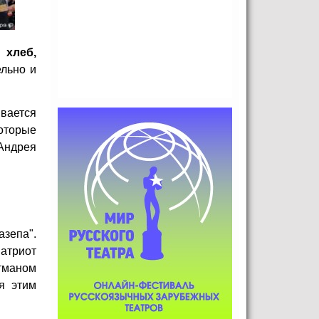
 хлеб,
ельно и
ивается
оторые
Андрея
азепа".
атриот
тманом
я этим