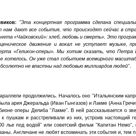
виков:
"Эта концертная программа сделана специаль
т нам дают все события, что происходят сейчас в стра
нета «Чайковский»: хлеб, любовь и смерть». Это програ
сценическое движение и вокал не уступает музыке, пр
черта «Геликон-оперы». Мы хотим сказать, что Петра 
не хотелось. Он уже стал событием всемирного масштаб
бсолютно не властны над любовью миллиардов людей"
.
араллели продолжились. Началось оно "Итальянским капр
была ария Джеральда (Иван Гынгазов) и Лакме (Анна Греч
бионе оперы Делиба "Лакме". В ней рассказывается о зв
 к пушкам и расстреливали из них, устроив настоящий г
0 лье под водой" или советский фильм "Капитан Немо", 
аны. Англичане не любят вспоминать эти события и, тем п