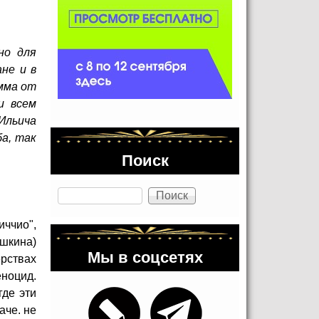
но для
не и в
мма от
и всем
Ильича
а, так
Поиск
Поиск
иччио",
ишкина)
Мы в соцсетях
ерствах
еноцид.
где эти
аче. не