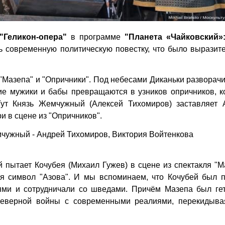
"Геликон-опера"
в программе
"Планета «Чайковский»:
ь современную политическую повестку, что было выразит
"Мазепа" и "Опричники". Под небесами Диканьки разворач
ие мужики и бабы превращаются в узников опричников, к
Тут Князь Жемчужный (Алексей Тихомиров) заставляет 
и в сцене из "Опричников".
мчужный - Андрей Тихомиров, Виктория Войтенкова
 пытает Кочубея (Михаил Гужев) в сцене из спектакля "М
я символ "Азова". И мы вспоминаем, что Кочубей был п
ями и сотрудничали со шведами. Причём Мазепа был ге
еверной войны с современными реалиями, перекидыва