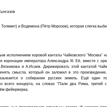
Гынгазов
Толкмит) и Водемона (Пётр Морозов), которая слегка выб
ым исполнением хоровой кантаты Чайковского "Москва" н
 коронации императора Александра III. Её, вместе с ор
К.Вязникова и А.Исаев. Дирижировать этой кантатой Чай
енять смысла. который он заложил в это произведение.
казывается о собирании русских земель. Ещё один п
з всего концерта, на словах "Пали два Рима, третий ст
дём фейерверка.