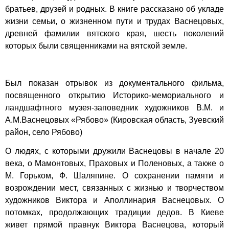
братьев, друзей и родных. В книге рассказано об укладе
жизни семьи, о жизненном пути и трудах Васнецовых,
древней фамилии вятского края, шесть поколений
которых были священниками на вятской земле.
Был показан отрывок из документального фильма,
посвященного открытию Историко-мемориального и
ландшафтного музея-заповедник художников В.М. и
А.М.Васнецовых «Рябово» (Кировская область, Зуевский
район, село Рябово)
О людях, с которыми дружили Васнецовы в начале 20
века, о Мамонтовых, Праховых и Поленовых, а также о
М. Горьком, Ф. Шаляпине. О сохранении памяти и
возрождении мест, связанных с жизнью и творчеством
художников Виктора и Аполлинария Васнецовых. О
потомках, продолжающих традиции дедов. В Киеве
живет прямой правнук Виктора Васнецова, который