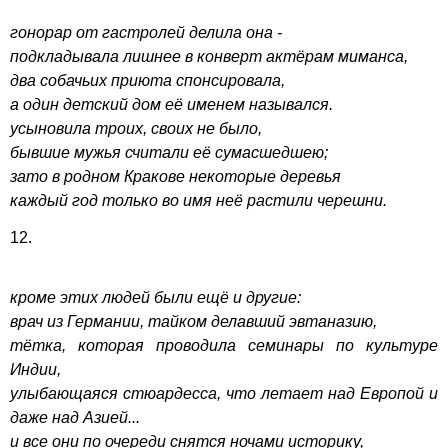
гонорар от гастролей делила она -
подкладывала лишнее в конверт актёрам миманса,
два собачьих приюта спонсировала,
а один детский дом её именем назывался.
усыновила троих, своих не было,
бывшие мужья считали её сумасшедшею;
зато в родном Кракове некоторые деревья
каждый год только во имя неё растили черешни.
12.
кроме этих людей были ещё и другие:
врач из Германии, тайком делавший эвтаназию,
тётка, которая проводила семинары по культуре
Индии,
улыбающаяся стюардесса, что летает над Европой и
даже над Азией...
и все они по очереди снятся ночами историку,