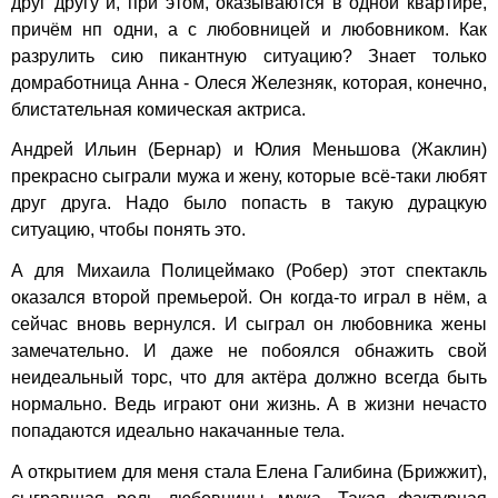
друг другу и, при этом, оказываются в одной квартире,
причём нп одни, а с любовницей и любовником. Как
разрулить сию пикантную ситуацию? Знает только
домработница Анна - Олеся Железняк, которая, конечно,
блистательная комическая актриса.
Андрей Ильин (Бернар) и Юлия Меньшова (Жаклин)
прекрасно сыграли мужа и жену, которые всё-таки любят
друг друга. Надо было попасть в такую дурацкую
ситуацию, чтобы понять это.
А для Михаила Полицеймако (Робер) этот спектакль
оказался второй премьерой. Он когда-то играл в нём, а
сейчас вновь вернулся. И сыграл он любовника жены
замечательно. И даже не побоялся обнажить свой
неидеальный торс, что для актёра должно всегда быть
нормально. Ведь играют они жизнь. А в жизни нечасто
попадаются идеально накачанные тела.
А открытием для меня стала Елена Галибина (Брижжит),