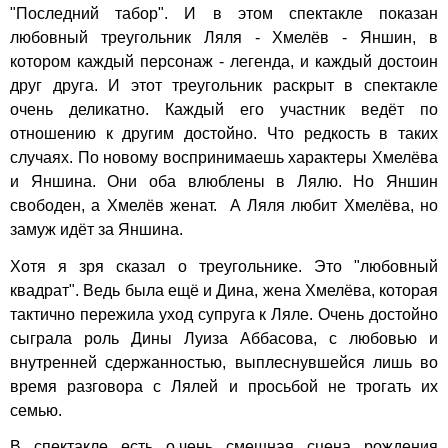
"Последний табор". И в этом спектакле показан
любовный треугольник Ляля - Хмелёв - Яншин, в
котором каждый персонаж - легенда, и каждый достоин
друг друга. И этот треугольник раскрыт в спектакле
очень деликатно. Каждый его участник ведёт по
отношению к другим достойно. Что редкость в таких
случаях. По новому воспринимаешь характеры Хмелёва
и Яншина. Они оба влюблены в Лялю. Но Яншин
свободен, а Хмелёв женат. А Ляля любит Хмелёва, но
замуж идёт за Яншина.
Хотя я зря сказал о треугольнике. Это "любовный
квадрат". Ведь была ещё и Дина, жена Хмелёва, которая
тактично пережила уход супруга к Ляле. Очень достойно
сыграла роль Дины Луиза Аббасова, с любовью и
внутренней сдержанностью, выплеснувшейся лишь во
время разговора с Лялей и просьбой не трогать их
семью.
В спектакле есть о.чень смешная сцена рождения