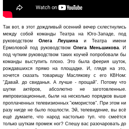
Так вот, в этот дождливый осенний вечер схлестнулись
между собой команды
Театра на Юго-Западе
, под
руководством
Олега Леушина
и
Театра имени
Ермоловой
под руководством
Олега Меньшикова
. И
под чутким руководством таких коучей попробовали бы
команды выступить плохо. Это была феерия шуток,
рождавшихся прямо на площадке. И, глядя на это,
хочется сказать товарищу Маслякову с его КВНом:
"Давай. до свиданья. А лучше - прощай". Потому что
шутки актёров, абсолютно не заготовленные.
импровизационные, были на несколько порядков выше
проплаченных телевизионных "юмористов". При этом ни
разу нигде не было пошлости. Эй, телевидение, вы всё
ещё думаете, что народ настолько туп. что смеётся
только шуткам промеж ног? Спешу вас разочаровать до