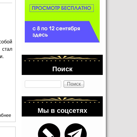
собой
 стал
и.
Поиск
Поиск
Мы в соцсетях
обнее
о Парад Победы: Заезд техники с Манежной площади
: