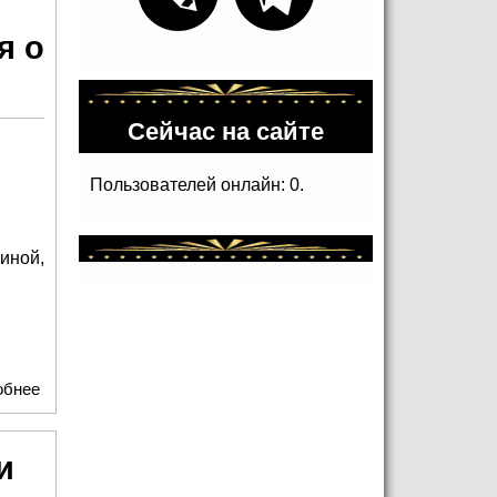
я о
Сейчас на сайте
Пользователей онлайн: 0.
иной,
обнее
о «Дети “Консонанса” — хранители памяти поколений:
трогательные рассказы юных артистов из Ярославля о
Великой Отечественной войне»
и