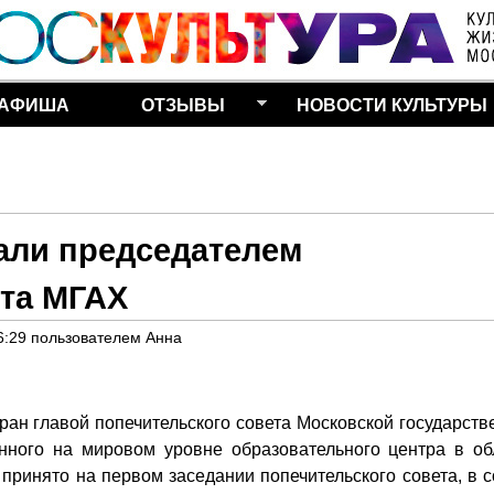
Перейти к основному
содержанию
АФИША
ОТЗЫВЫ
НОВОСТИ КУЛЬТУРЫ
али председателем
ета МГАХ
6:29
пользователем
Анна
ан главой попечительского совета Московской государств
ного на мировом уровне образовательного центра в об
 принято на первом заседании попечительского совета, в с