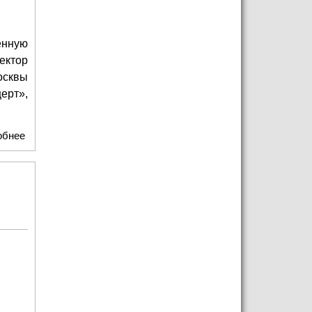
енную
ектор
осквы
ерт»,
обнее
о ГБУК г. Москвы «Москонцерт» о проектах к 80-летию
Победы и премьерах сезона