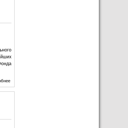
ьного
ейших
Фонда
обнее
о Фонд Андрея Кончаловского приступил к реализации
проекта «Выдающиеся люди XX века – легендарные
деятели истории, науки, культуры и искусства"