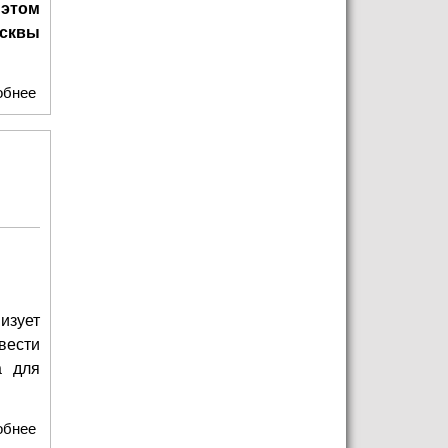
 этом
осквы
обнее
о Алексей Фурсин: Свыше 35 тысяч сотрудников работают
в сфере культуры Москвы
изует
вести
а для
обнее
о Семейный фестиваль «Московские каникулы»