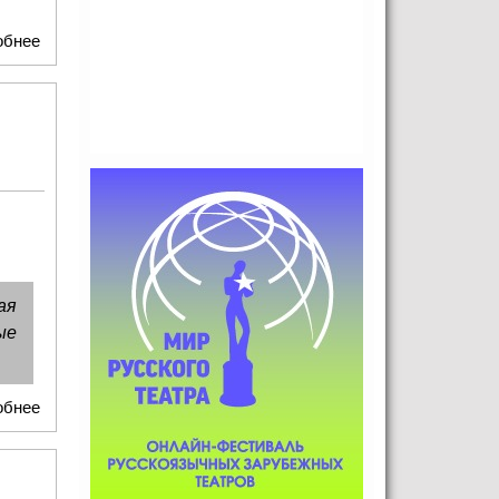
обнее
о Волонтеры Смоленска и Беларуси объединятся для
очистки берегов в рамках международной экологической
акции
ая
ые
обнее
о Новый старт: акция «Вода России» проведет
международный экофест в Смоленске