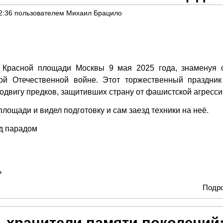
2:36
пользователем
Михаил Брацило
 Красной площади Москвы 9 мая 2025 года, знаменуя 
ой Отечественной войне. Этот торжественный праздник
одвигу предков, защитивших страну от фашистской агресси
ощади и видел подготовку и сам заезд техники на неё.
д парадом
ь
Подр
 хранители памяти поколений