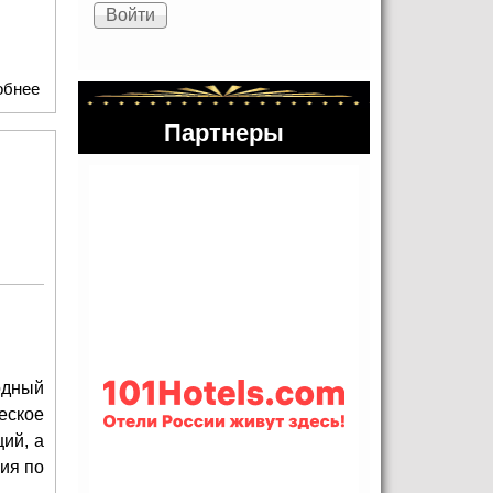
обнее
о Игоря Шувалова избрали председателем
попечительского совета МГАХ
Партнеры
одный
еское
ий, а
ия по