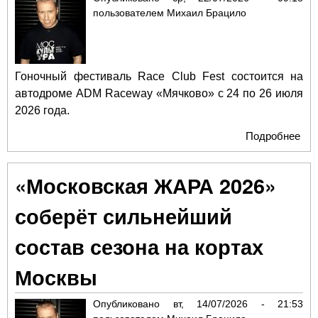
пользователем
Михаил Брацило
Гоночный фестиваль Race Club Fest состоится на
автодроме ADM Raceway «Мячково» с 24 по 26 июля
2026 года.
Подробнее
о О
дри
гон
«Московская ЖАРА 2026»
пре
Rac
соберёт сильнейший
под
дня
состав сезона на кортах
Москвы
Опубликовано
вт, 14/07/2026 - 21:53