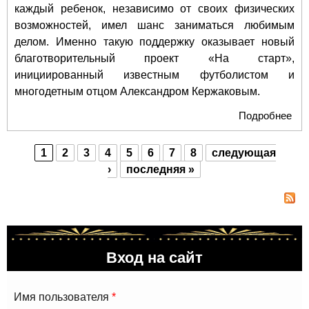
каждый ребенок, независимо от своих физических
возможностей, имел шанс заниматься любимым
делом. Именно такую поддержку оказывает новый
благотворительный проект «На старт»,
инициированный известным футболистом и
многодетным отцом Александром Кержаковым.
Подробнее
о П
Ал
Кер
1
2
3
4
5
6
7
8
следующая
«На
Страницы
›
последняя »
пом
Ара
По
реа
меч
Вход на сайт
фу
Имя пользователя
*