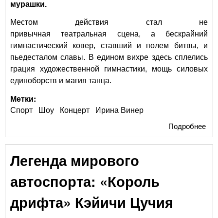
мурашки.
Местом действия стал не
привычная театральная сцена, а бескрайний
гимнастический ковер, ставший и полем битвы, и
пьедесталом славы. В едином вихре здесь сплелись
грация художественной гимнастики, мощь силовых
единоборств и магия танца.
Метки:
Спорт
Шоу
Концерт
Ирина Винер
Подробнее
о 
уче
ист
Легенда мирового
по
шо
автоспорта: «Король
Ир
Ви
дрифта» Кэйичи Цучия
до
уви