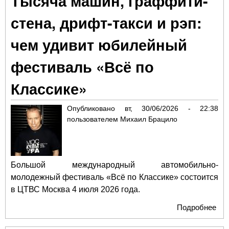
Тысяча машин, граффити-
си
стена, дрифт-такси и рэп:
сос
сез
чем удивит юбилейный
кор
Мо
фестиваль «Всё по
Классике»
Опубликовано
вт, 30/06/2026 - 22:38
пользователем
Михаил Брацило
Большой международный автомобильно-
молодежный фестиваль «Всё по Классике» состоится
в ЦТВС Москва 4 июля 2026 года.
Подробнее
о Т
ма