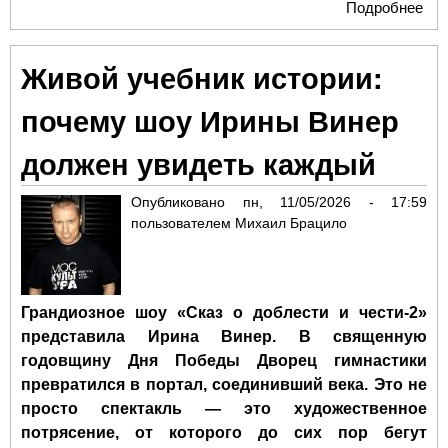
Подробнее
о В
Ма
вру
Живой учебник истории:
зо
ме
почему шоу Ирины Винер
по
Пе
должен увидеть каждый
Сп
Рос
Опубликовано
пн, 11/05/2026 - 17:59
теа
пользователем
Михаил Брацило
об
Грандиозное шоу «Сказ о доблести и чести-2»
представила Ирина Винер. В священную
годовщину Дня Победы Дворец гимнастики
превратился в портал, соединивший века. Это не
просто спектакль — это художественное
потрясение, от которого до сих пор бегут