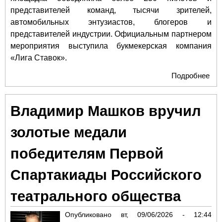
представителей команд, тысячи зрителей,
автомобильных энтузиастов, блогеров и
представителей индустрии. Официальным партнером
мероприятия выступила букмекерская компания
«Лига Ставок».
Подробнее
о D
202
Мя
Владимир Машков вручил
со
бол
золотые медали
уча
и л
победителям Первой
мир
др
Спартакиады Российского
Кей
Цу
театрального общества
Опубликовано
вт, 09/06/2026 - 12:44