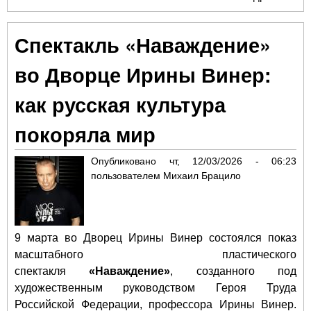
мир
авт
Спектакль «Наваждение»
«К
др
во Дворце Ирины Винер:
Кэй
Цу
как русская культура
ста
гл
покоряла мир
гер
Exp
Опубликовано
чт, 12/03/2026 - 06:23
пользователем
Михаил Брацило
9 марта во Дворец Ирины Винер состоялся показ
масштабного пластического
спектакля
«Наваждение»
, созданного под
художественным руководством Героя Труда
Российской Федерации, профессора Ирины Винер.