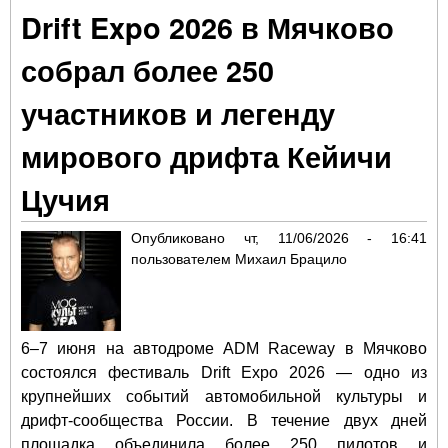
гра
Drift Expo 2026 в Мячково
сте
дри
собрал более 250
так
рэп
участников и легенду
уди
юб
мирового дрифта Кейичи
фе
«Вс
Цучия
Кла
Опубликовано
чт, 11/06/2026 - 16:41
пользователем
Михаил Брацило
6–7 июня на автодроме ADM Raceway в Мячково
состоялся фестиваль Drift Expo 2026 — одно из
крупнейших событий автомобильной культуры и
дрифт-сообщества России. В течение двух дней
площадка объединила более 250 пилотов и