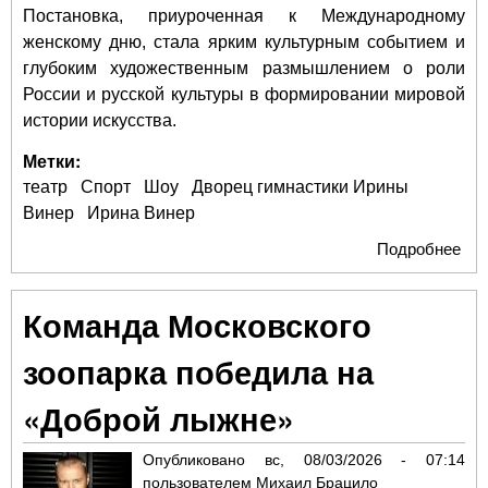
Постановка, приуроченная к Международному
женскому дню, стала ярким культурным событием и
глубоким художественным размышлением о роли
России и русской культуры в формировании мировой
истории искусства.
Метки:
театр
Спорт
Шоу
Дворец гимнастики Ирины
Винер
Ирина Винер
Подробнее
о С
«Н
во 
Команда Московского
Ири
как
зоопарка победила на
кул
пок
«Доброй лыжне»
Опубликовано
вс, 08/03/2026 - 07:14
пользователем
Михаил Брацило