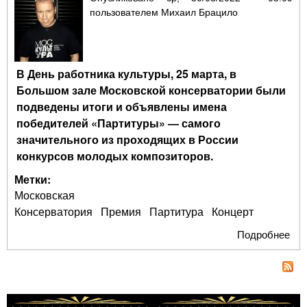
пользователем
Михаил Брацило
В День работника культуры, 25 марта, в
Большом зале Московской консерватории были
подведены итоги и объявлены имена
победителей
«Партитуры»
— самого
значительного из проходящих в России
конкурсов молодых композиторов.
Метки:
Московская
Консерватория
Премия
Партитура
Концерт
Подробнее
о 
ито
Все
кон
мо