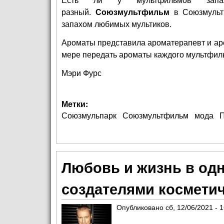
Есть ли у мультфильмов запа
разный.
Союзмультфильм
в
Союзмульт
запахом любимых мультиков.
Ароматы представила ароматерапевт и а
мере передать ароматы каждого мультфил
Мэри Фурс
Метки:
Союзмульпарк
Союзмультфильм
мода
Любовь и жизнь в од
создателями косметич
Опубликовано
сб, 12/06/2021 - 