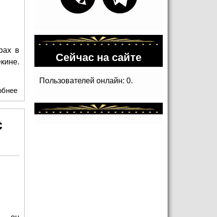
рах в
Сейчас на сайте
кине.
Пользователей онлайн: 0.
обнее
о Forward представили экипировку для паралимпийской
сборной России на Игры в Пекине
с