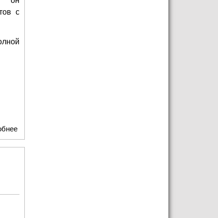
а он
тов с
полной
обнее
о Союзмультфильм представил коллекцию ароматов с
запахом любимых мультиков