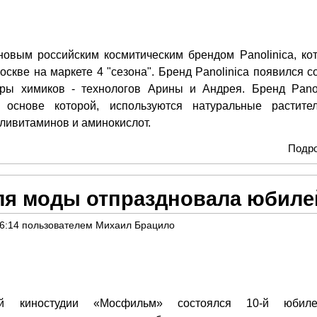
новым российским космитическим брендом Panolinica, ко
оскве на маркете 4 "сезона". Бренд Panolinica появился с
ры химиков - технологов Арины и Андрея. Бренд Panol
 основе которой, используются натуральные растите
ливитаминов и аминокислот.
Подр
еля моды отпраздновала юбиле
06:14
пользователем
Михаил Брацило
й киностудии «Мосфильм» состоялся 10-й юбиле