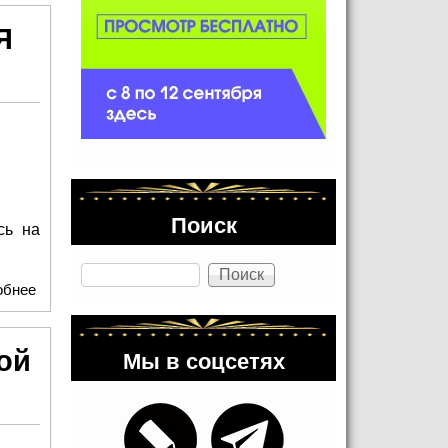
Я
Поиск
сь на
Поиск
обнее
о В ЧЕСТЬ 8 МАРТА ПО ВСЕЙ РОССИИ ПРОШЛА
АКЦИЯ «КРАСИВЫЙ ВЫХОД»
ой
Мы в соцсетях