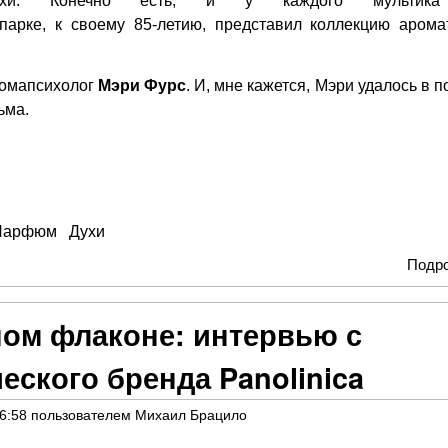
хи. Конечно есть, и у каждого мультик
парке
, к своему 85-летию, представил коллекцию арома
ромапсихолог
Мэри Фурс
. И, мне кажется, Мэри удалось в 
ьма.
Парфюм
Духи
Подр
ном флаконе: интервью с
еского бренда Panolinica
16:58
пользователем
Михаил Брацило