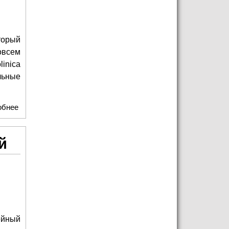
торый
овсем
inica
льные
обнее
о Любовь и жизнь в одном флаконе: интервью с
создателями косметического бренда Panolinica
й
йный