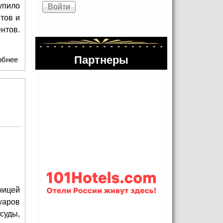
упило
тов и
нтов.
Партнеры
обнее
о Наталья Сергунина: Оргкомитет Московской недели
моды проработал почти 900 заявок дизайнеров и брендов
ницей
уаров
суды,