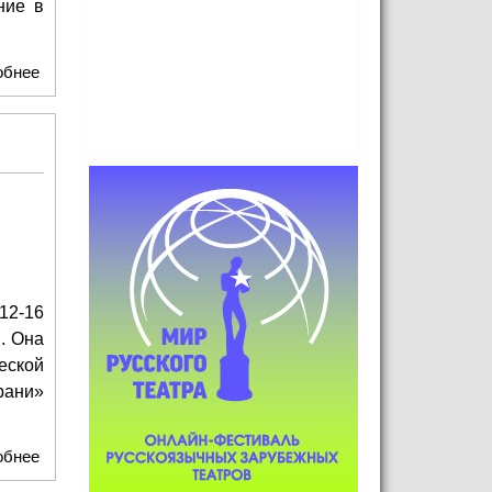
ние в
обнее
о Театр на Бронной и Евгения Линович выпустили
капсульную коллекцию
12-16
. Она
еской
рани»
обнее
о «Роскосмос» поддержал российских дизайнеров