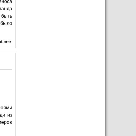
еноса
манда
 быть
 было
обнее
о Главная детская неделя моды отпраздновала юбилей
роями
ди из
меров