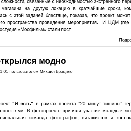
 сложности, связанные с необходимостью экстренного пер
 магазина на другую локацию в кратчайшие сроки, ко
сь с этой задачей блестяще, показав, что проект может
ого пространства проведения мероприятия. И ЦДМ (где
иностудия «Мосфильм» стали пост
Подр
открылся модно
01:01
пользователем
Михаил Брацило
роект
"Я есть"
в рамках проекта "20 минут тишины" ге
бенностями. В фотопроекте приняли участие молодые лю
сиональная команда фотографов, визажистов и костю