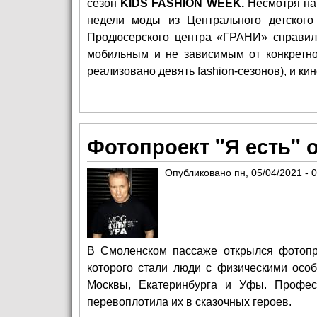
сезон
KIDS
FASHION
WEEK
.
Несмотря на
недели моды из Центрального детского
Продюсерского центра «ГРАНИ» справила
мобильным и не зависимым от конкретн
реализовано девять fashion-сезонов), и к
Фотопроект "Я есть" 
Опубликовано
пн, 05/04/2021 - 
В Смоленском пассаже открылся фотоп
которого стали люди с физическими осо
Москвы, Екатеринбурга и Уфы. Профес
перевоплотила их в сказочных героев.