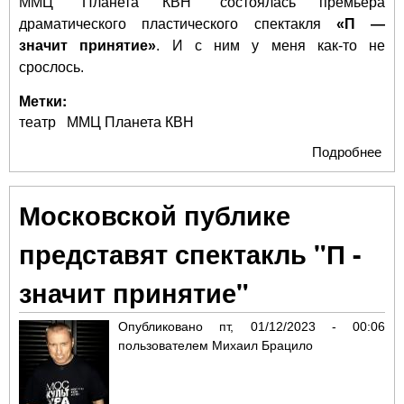
ММЦ "Планета КВН" состоялась премьера
драматического пластического спектакля
«П —
значит принятие»
. И с ним у меня как-то не
срослось.
Метки:
театр
ММЦ Планета КВН
Подробнее
о
Неп
при
Московской публике
представят спектакль "П -
значит принятие"
Опубликовано
пт, 01/12/2023 - 00:06
пользователем
Михаил Брацило