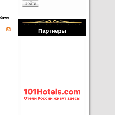
обнее
о "Телефонный номер Вселенной" Марианны Россет
Партнеры