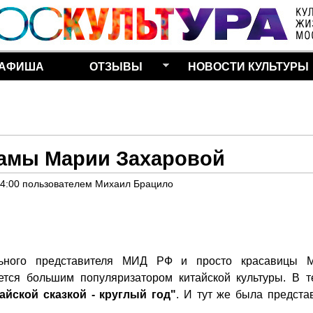
Перейти к основному
содержанию
АФИША
ОТЗЫВЫ
НОВОСТИ КУЛЬТУРЫ
мамы Марии Захаровой
14:00
пользователем
Михаил Брацило
ьного представителя МИД РФ и просто красавицы 
тся большим популяризатором китайской культуры. В т
айской сказкой - круглый год"
. И тут же была предста