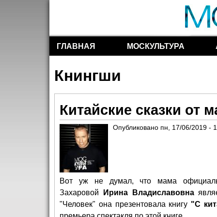
ГЛАВНАЯ
МОСКУЛЬТУРА
Разделы сайта
Кнингши
Китайские сказки от 
Опубликовано
пн, 17/06/2019 - 
Вот уж не думал, что мама официал
Захаровой
Ирина Владиславовна
являе
"Человек" она презентовала книгу
"С кит
премьера спектакля по этой книге.