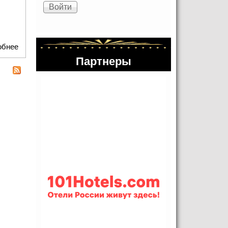
обнее
о Китайские сказки от мамы Марии Захаровой
Партнеры