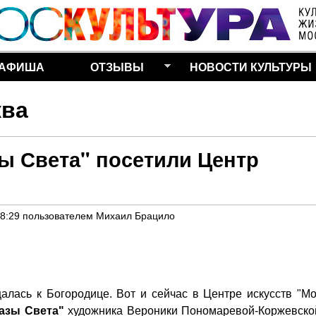
Перейти к основному
содержанию
АФИША
ОТЗЫВЫ
НОВОСТИ КУЛЬТУРЫ
ква
ы Света" посетили Центр
18:29
пользователем
Михаил Брацило
лась к Богородице. Вот и сейчас в Центре искусств "Мо
азы Света"
художника Вероники Пономаревой-Коржевской