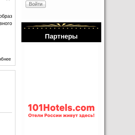
образ
вного
Партнеры
обнее
о "Лики Марии — Образы Света" посетили Центр искусств
"Москва"