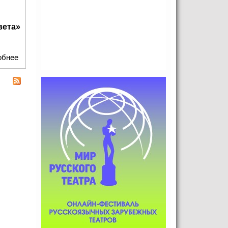
ета»
обнее
о На выставке Вероники Пономаревой-Коржевской «Лики
Марии — Образы Света» представят мультимедийные и
голографические иконы