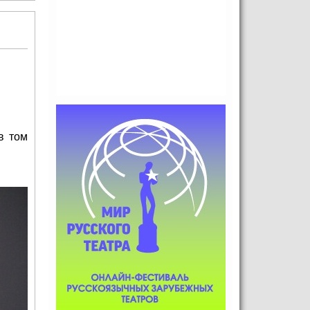
симфонический оркестр в Будапеште
в том