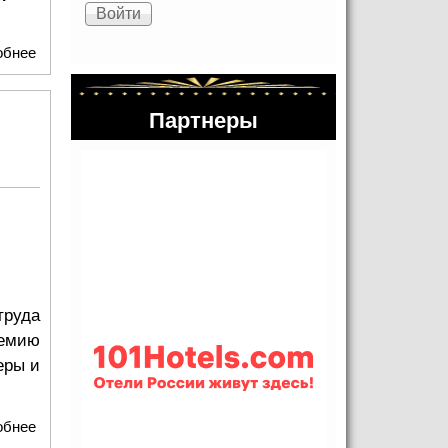
обнее
о Всероссийский юношеский симфонический оркестр
Юрия Башмета впервые выступил в Будапеште
Партнеры
труда
ремию
еры и
обнее
о Юрий Башмет и Всероссийский юношеский