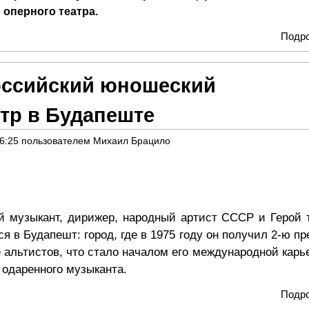
 оперного театра.
Подр
оссийский юношеский
тр в Будапеште
16:25
пользователем
Михаил Брацило
й музыкант, дирижер, народный артист СССР и Герой 
 в Будапешт: город, где в 1975 году он получил 2-ю п
альтистов, что стало началом его международной карь
 одаренного музыканта.
Подр