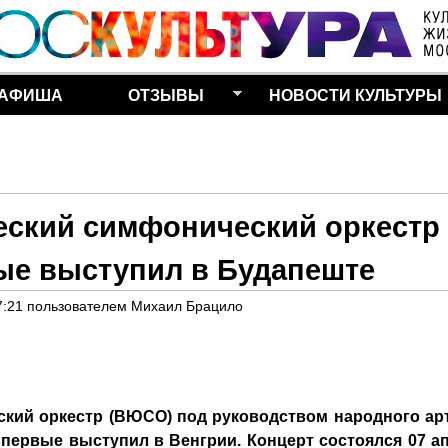
Перейти к основному
содержанию
АФИША
ОТЗЫВЫ
НОВОСТИ КУЛЬТУРЫ
ский симфонический оркестр
е выступил в Будапеште
7:21
пользователем
Михаил Брацило
кий оркестр (ВЮСО) под руководством народного ар
первые выступил в Венгрии. Концерт состоялся 07 а