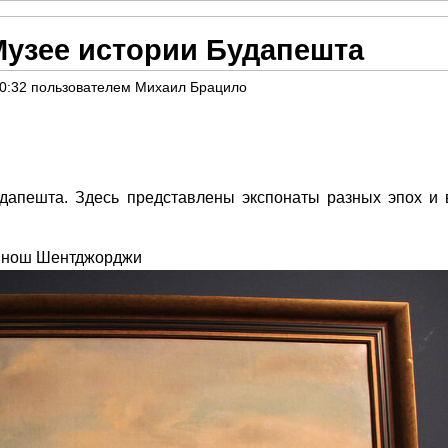
Музее истории Будапешта
20:32
пользователем
Михаил Брацило
дапешта. Здесь представлены экспонаты разных эпох и 
к Янош Шентджорджи