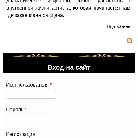
драматическое искусство, чтобы рассказать о
внутренней жизни артиста, которая начинается там,
где заканчивается сцена.
Подробнее
о
Бал
кот
гов
спе
«А
Вход на сайт
Лед
Пр
арт
Имя пользователя
*
на 
иск
пре
в «
Пароль
*
опе
Регистрация