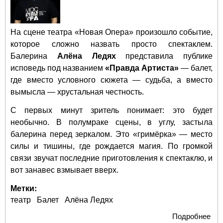
На сцене театра «Новая Опера» произошло событие,
которое сложно назвать просто спектаклем.
Балерина
Алёна Ледях
представила публике
исповедь под названием
«Правда Артиста»
— балет,
где вместо условного сюжета — судьба, а вместо
вымысла — хрустальная честность.
С первых минут зритель понимает: это будет
необычно. В полумраке сцены, в углу, застыла
балерина перед зеркалом. Это «гримёрка» — место
силы и тишины, где рождается магия. По громкой
связи звучат последние приготовления к спектаклю, и
вот занавес взмывает вверх.
Метки:
театр
Балет
Алёна Ледях
Подробнее
о «