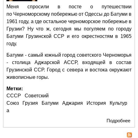
Меня спросили в посте о путешествии
по
Черноморскому побережью от Одессы до Батуми в
1961 году
, а где остальное черноморское побережье в
Грузии? Ну что ж, сегодня мы погуляем по городу
Батуми Грузинской ССР и его окрестностям в 1965
году.
Батуми - самый южный город советского Черноморья
- столица Аджарской АССР, входящей в состав
Грузинской ССР. Город с севера и востока окружают
живописные горы.
Метки:
СССР
Советский
Союз
Грузия
Батуми
Аджария
История
Культур
а
Подробнее
о
Про
по