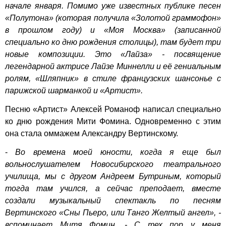
начале января. Помимо уже известных публике песен
«Полутона» (которая получила «Золотой граммофон»
в прошлом году) и «Моя Москва» (записанной
специально ко дню рождения столицы), там будет три
новые композиции. Это «Лайза» - посвящение
легендарной актрисе Лайзе Миннелли и её гениальным
ролям, «Шляпник» в стиле французских шансонье с
парижской шарманкой и «Артист».
Песню «Артист» Алексей Романоф написал специально
ко дню рождения Мити Фомина. Одновременно с этим
она стала оммажем Александру Вертинскому.
-
Во времена моей юности, когда я еще был
вольнослушателем Новосибирского театрального
училища, мы с другом Андреем Бутриным, который
тогда там учился, а сейчас преподает, вместе
создали музыкальный спектакль по песням
Вертинского «Сны Пьеро, или Танго Желтый ангел», -
вспоминает Митя Фомин. - С тех пор у меня