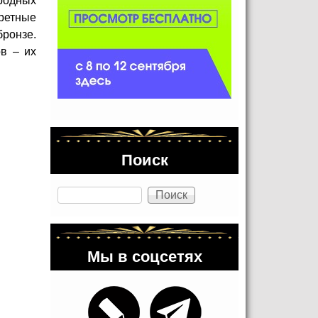
ародных
кретные
бронзе.
в – их
Поиск
Поиск
Мы в соцсетях