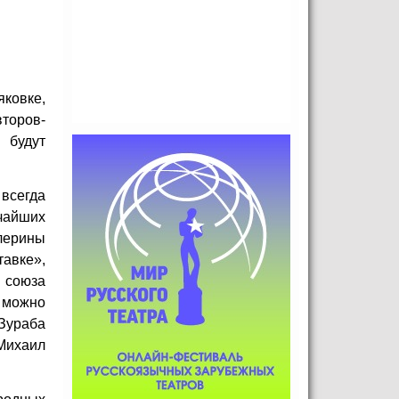
яковке,
второв-
 будут
 всегда
чайших
лерины
тавке»,
 союза
а можно
 Зураба
 Михаил