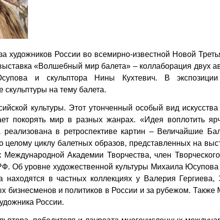
за художников России во всемирно-известной Новой Треть
выставка «Волшебный мир балета» – коллаборация двух а
Юсупова и скульптора Нины Кухтевич. В экспозиции
 скульптуры на тему балета.
сийской культуры. Этот утонченный особый вид искусства
ет покорять мир в разных жанрах. «Идея воплотить яр
а реализована в ретроспективе картин – Величайшие Ба
о целому циклу балетных образов, представленных на выс
к Международной Академии Творчества, член Творческого
 РФ. Об уровне художественной культуры Михаила Юсупов
ра находятся в частных коллекциях у Валерия Гергиева,
х бизнесменов и политиков в России и за рубежом. Также
удожника России.