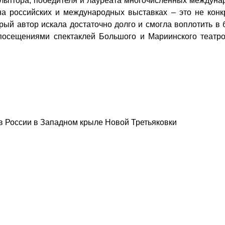
льптора
, победителя и лауреата многочисленных междун
 на российских и международных выставках – это не кон
ый автор искала достаточно долго и смогла воплотить в 
 посещениями спектаклей
Большого и Мариинского театро
 России в Западном крыле Новой Третьяковки