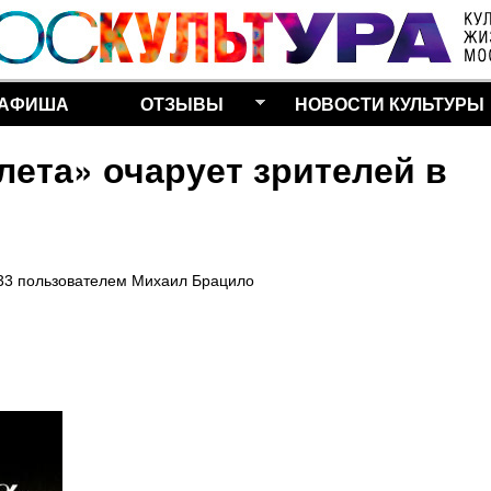
Перейти к основному
содержанию
АФИША
ОТЗЫВЫ
НОВОСТИ КУЛЬТУРЫ
ета» очарует зрителей в
33
пользователем
Михаил Брацило