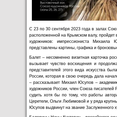
С 23 по 30 сентября 2023 года в залах Сою
расположенной на Крымском валу, пройдет 
художников: импрессиониста Михаила 
представлены картины, графика и бронзовые
Балет – несомненно визитная карточка рос
вызывает чувство восхищения и продолжа
представителей этого вида искусства был
России, которая в свою очередь дала начал
– рассказывает Михаил Юсупов –
академи
художников России, член Союза писателей
судить хотя бы по тому, что работы авто
Церетели, Ольги Любимовой и у ряда крупны
Юсупов выдвинут на звание Заслуженного х