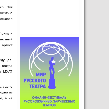
кли для
ательно
ассказал
Принц и
вестный
 артист
едущая,
 театра
са МХАТ
а сцене
одна из
ю, а на