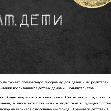
о выпускает специальную программу для детей и их родителей, 
нтации воспитанников детских домов и школ-интернатов.
о будет погрузиться в жанр сказки. Сказки театр представит в
чтения, а также актерской читки – подготовки к будущей постан
зговор на вебинаре с подопечными фонда «Хранители детства» 16