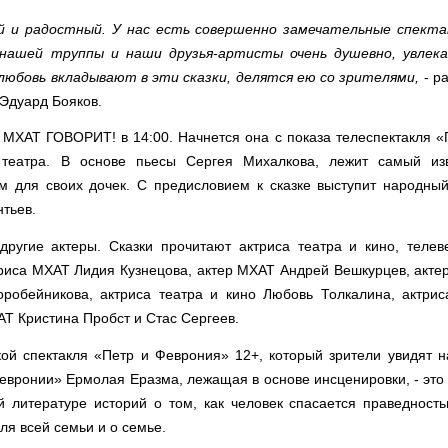
й и радостный. У нас есть совершенно замечательные спекта
 нашей труппы и наши друзья-артисты очень душевно, увлек
любовь вкладывают в эти сказки, делятся ею со зрителями,
- р
Эдуард Бояков.
МХАТ ГОВОРИТ! в 14:00. Начнется она с показа телеспектакля «
театра. В основе пьесы Сергея Михалкова, лежит самый из
 для своих дочек. С предисловием к сказке выступит народный
нтьев.
ругие актеры. Сказки прочитают актриса театра и кино, телев
триса МХАТ Лидия Кузнецова, актер МХАТ Андрей Вешкурцев, актер
робейникова, актриса театра и кино Любовь Толкалина, актри
АТ Кристина Пробст и Стас Сергеев.
ой спектакля «Петр и Феврония» 12+, который зрители увидят н
евронии» Ермолая Еразма, лежащая в основе инсценировки, - это 
 литературе историй о том, как человек спасается праведность
ля всей семьи и о семье.