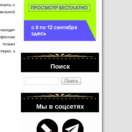
чтать о
великой
находит
офессии
 только
нтерес к
Поиск
Поиск
Мы в соцсетях