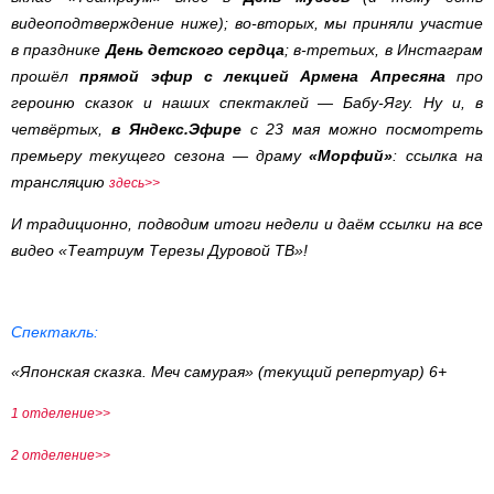
видеоподтверждение ниже); во-вторых, мы приняли участие
в празднике
День детского сердца
; в-третьих, в Инстаграм
прошёл
прямой эфир с лекцией Армена Апресяна
про
героиню сказок и наших спектаклей — Бабу-Ягу. Ну и, в
четвёртых,
в Яндекс.Эфире
с 23 мая можно посмотреть
премьеру текущего сезона — драму
«Морфий»
: ссылка на
трансляцию
здесь>>
И традиционно, подводим итоги недели и даём ссылки на все
видео «Театриум Терезы Дуровой ТВ»!
Спектакль:
«Японская сказка. Меч самурая» (текущий репертуар) 6+
1 отделение>>
2 отделение>>