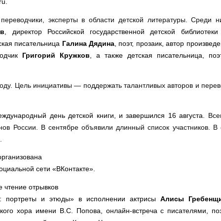
ru.
 переводчики, эксперты в области детской литературы. Среди н
ев
, директор Российской государственной детской библиотек
тская писательница
Галина Дядина
, поэт, прозаик, автор произвед
водчик
Григорий Кружков
, а также детская писательница, поэ
оду. Цель инициативы — поддержать талантливых авторов и перев
еждународный день детской книги, и завершился 16 августа.
Все
онов России.
В
сентябре объявили длинный список участников. В 
.
организована
оциальной сети «ВКонтакте».
е чтение отрывков
и: портреты и этюды» в исполнении актрисы
Алисы Гребенщ
ого хора имени В.С. Попова, онлайн-встреча с писателями, по