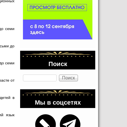
ционных
до семи
осьми до
Поиск
 до семи
Поиск
расте от
детей в
Мы в соцсетях
ий язык