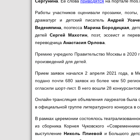
Сергунина
. Ее слова
приводятся
на портале mos.
Работы участников
оценивали прозаики, поэты,
драматург и детский писатель
Андрей Усач
Веденяпина
, поэтесса
Марина Бородицкая
, де
детей
Сергей Махотин
, поэт, эссеист и пере
переводчица
Анастасия Орлова
.
Премию учредило Правительство Москвы в 2020 г
произведений для детей.
Прием заявок начался 2 апреля 2021 года, в М
подано почти 680 заявок из более чем 50 реги
огласили шорт-лист. В него вошли 28 конкурсантов
Онлайн-трансляция объявления лауреатов была 
в официальной группе литературного конкурса в с
В рамках церемонии состоялось театрализованно
из сборника Корнея Чуковского «Современник
выступление
Николь Плиевой
и Большого детск