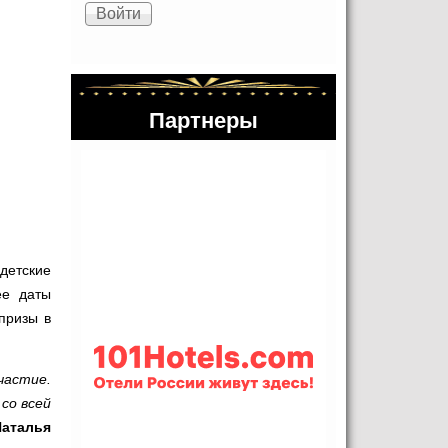
Партнеры
 детские
ее даты
призы в
частие.
со всей
Наталья