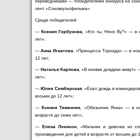
переводчиками — победителями конкурса на соис
лент «Союзмультфильма».
Среди победителей:
—
Ксения Горбунова
, «Кто ты, Няня Ву?» — в
лет»;
—
Анна Игнатова
, «Принцесса Торнада» — в ном
12 лет;
—
Наталья Карпова
, «В книжке дождики живут» 
лет»;
—
Юлия Симбирская
, «Ехал дождь в командиро
восьми до 12 лет»;
—
Ксения Тименчик
, «Обезьянка Янка» — в н
возрасте до семи лет»;
—
Елена Леенсон
, «Мальчик и девочка из с
произведения для детей в возрасте от восьми до 1