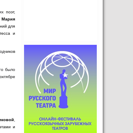
их
поэт,
и
Мария
ений для
тесса и
одчиков
го было
октябре
иковой
,
этами и