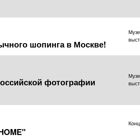
Музе
выст
ычного шопинга в Москве!
Музе
российской фотографии
выст
Конц
HOME"