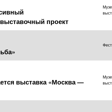
Музе
рсивный
выст
выставочный проект
Фест
дьба»
Музе
ется выставка «Москва —
выст