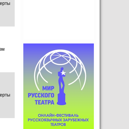
ерты
зм
ерты