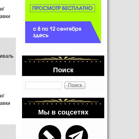
и/
авки
иваль
Поиск
Поиск
и/
авки
Мы в соцсетях