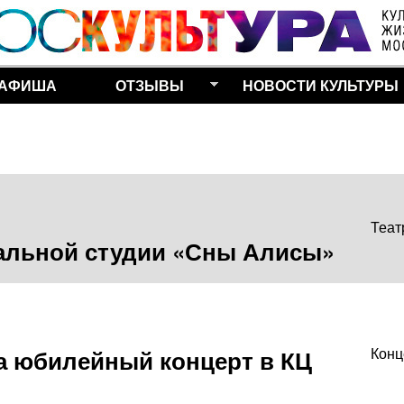
Перейти к основному
содержанию
АФИША
ОТЗЫВЫ
НОВОСТИ КУЛЬТУРЫ
Теат
ральной студии «Сны Алисы»
а юбилейный концерт в КЦ
Конц