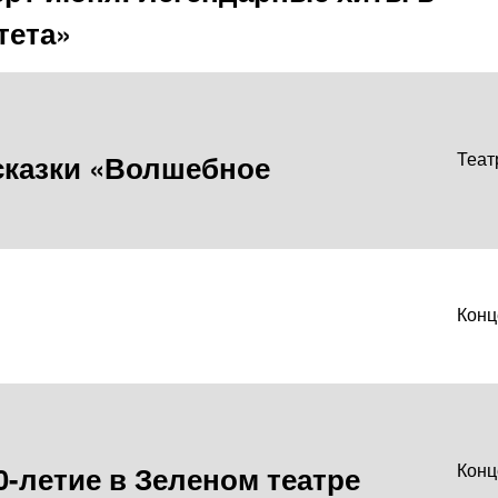
тета»
сказки «Волшебное
Теат
Конц
0-летие в Зеленом театре
Конц