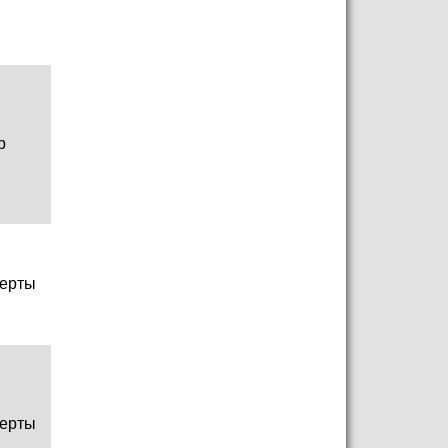
р
ерты
ерты