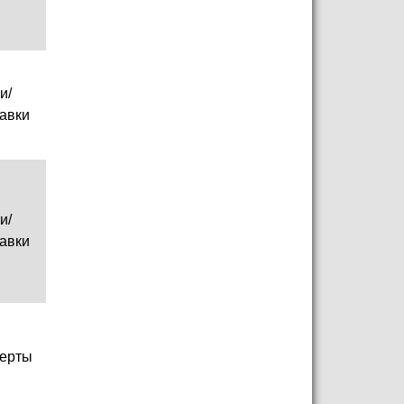
и/
авки
и/
авки
ерты