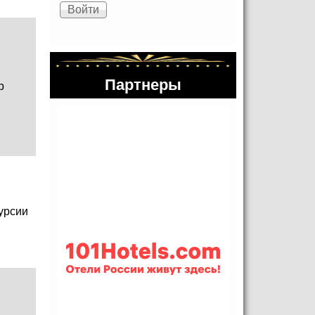
Партнеры
р
урсии