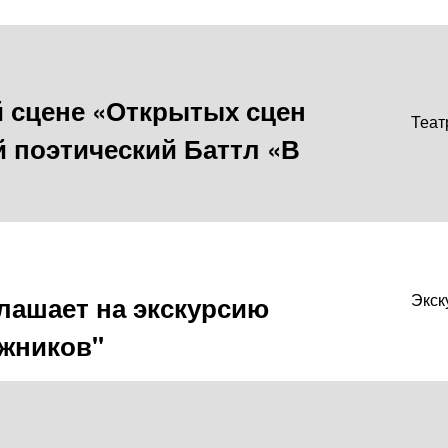
-й сцене «Открытых сцен
Теат
 поэтический Баттл «В
лашает на экскурсию
Экск
жников"