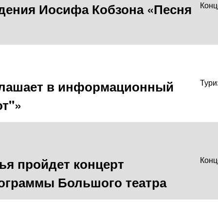
ждения Иосифа Кобзона «Песня
Конц
глашает в информационный
Тури
от"»
ья пройдет концерт
Конц
ограммы Большого театра