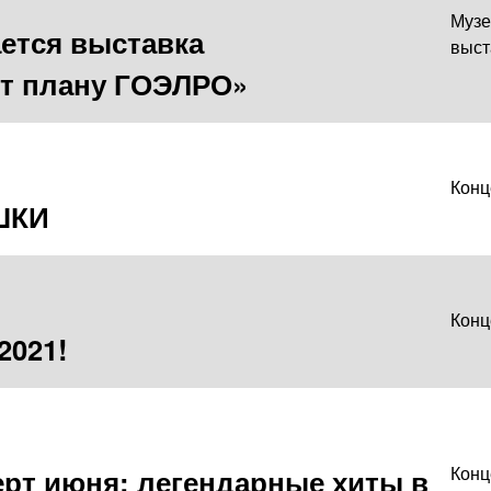
Музе
ется выставка
выст
ет плану ГОЭЛРО»
Конц
ШКИ
Конц
021!
рт июня: легендарные хиты в
Конц