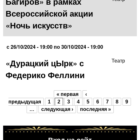
Багиров» в рамках
Всероссийской акции
«Ночь искусств»
с
26/10/2024 - 19:00
по
30/10/2024 - 19:00
«Дурацкий цЫрк» с
Театр
Федерико Феллини
« первая
‹
Страницы
предыдущая
1
2
3
4
5
6
7
8
9
…
следующая ›
последняя »
Вход на сайт