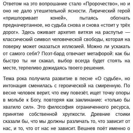
Ответом на это вопрошание стало «Пророчество», но и
оно не дало утешительной ясности. Лирический герой
«пришпоривает коней», пытаясь обогнать
предначертанное, но судьба снова и снова «стоит у трёх
дорог». Здесь оживает архетип витязя на распутье —
классический символ человеческой свободы, которая на
поверку может оказаться иллюзией. Можно ли ускакать
от самого себя? Поэт-бард отвечает метафорой: как бы
быстро ты ни скакал, выбор всегда будет стоять на
месте, терпеливо дожидаясь твоего решения.
Тема рока получила развитие в песне «О судьбе», но
интонация сменилась с героической на смиренную. По
весне человек верит, что ему повезёт, ищет точку опоры
в мольбе к Богу, повторяя как заклинание: «только бы
хватило сил». Это философия ограниченного ресурса,
принятие собственной хрупкости. Древние стоики
сказали бы, что мы должны различать то, что зависит от
нас, и то, что от нас не зависит. Вешнев поёт именно о